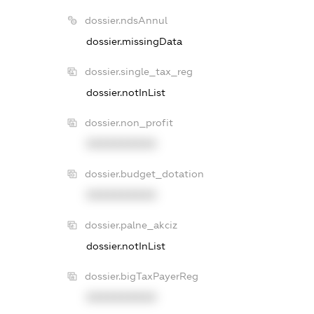
dossier.ndsAnnul
dossier.missingData
dossier.single_tax_reg
dossier.notInList
dossier.non_profit
XXXXXXXXXX
dossier.budget_dotation
XXXXXXXXXX
dossier.palne_akciz
dossier.notInList
dossier.bigTaxPayerReg
XXXXXXXXXX