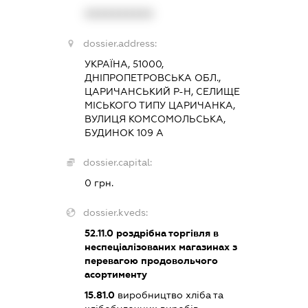
XXXXXXXXXX
dossier.address:
УКРАЇНА, 51000,
ДНІПРОПЕТРОВСЬКА ОБЛ.,
ЦАРИЧАНСЬКИЙ Р-Н, СЕЛИЩЕ
МІСЬКОГО ТИПУ ЦАРИЧАНКА,
ВУЛИЦЯ КОМСОМОЛЬСЬКА,
БУДИНОК 109 А
dossier.capital:
0 грн.
dossier.kveds:
52.11.0
роздрібна торгівля в
неспеціалізованих магазинах з
перевагою продовольчого
асортименту
15.81.0
виробництво хліба та