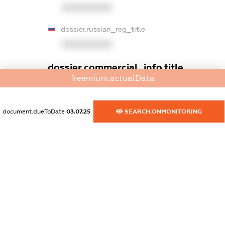
XXXXXXXXXX
dossier.russian_reg_title
XXXXXXXXXX
dossier.commercial_info.title
freemium.actualData
dossier.commercial_info.postal_address
XXXXXXXXXX
document.dueToDate
03.07.25
SEARCH.ONMONITORING
dossier.commercial_info.phone
XXXXXXXXXX
dossier.commercial_info.fax
XXXXXXXXXX
dossier.commercial_info.email
XXXXXXXXXX