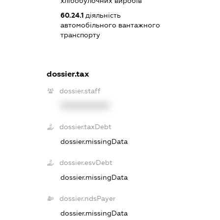
хлібобулочних виробів
60.24.1
діяльність
автомобільного вантажного
транспорту
dossier.tax
dossier.staff
XXXXXXXXXX
dossier.taxDebt
dossier.missingData
dossier.esvDebt
dossier.missingData
dossier.ndsPayer
dossier.missingData