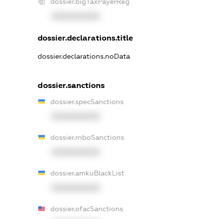
dossier.bigTaxPayerReg
XXXXXXXXXX
dossier.declarations.title
dossier.declarations.noData
dossier.sanctions
dossier.specSanctions
XXXXXXXXXX
dossier.rnboSanctions
XXXXXXXXXX
dossier.amkuBlackList
XXXXXXXXXX
dossier.ofacSanctions