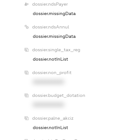
dossier.ndsPayer
dossier.missingData
dossier.ndsAnnul
dossier.missingData
dossier.single_tax_reg
dossier.notInList
dossier.non_profit
XXXXXXXXXX
dossier.budget_dotation
XXXXXXXXXX
dossier.palne_akciz
dossier.notInList