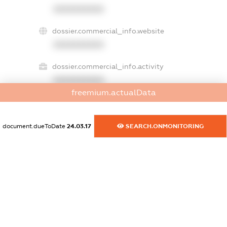
XXXXXXXXXX
dossier.commercial_info.website
XXXXXXXXXX
dossier.commercial_info.activity
XXXXXXXXXX
freemium.actualData
freemium.exampleText_1
document.dueToDate
24.03.17
SEARCH.ONMONITORING
freemium.exampleText_2
freemium.anonymousPerSearch2
FREEMIUM.DETAILS
FREEMIUM.REGISTER