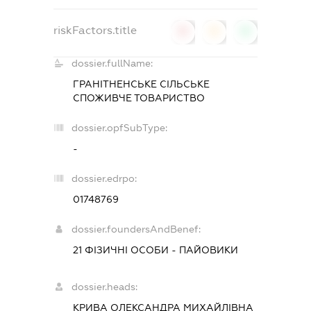
riskFactors.title
0
0
0
dossier.fullName:
ГРАНІТНЕНСЬКЕ СІЛЬСЬКЕ
СПОЖИВЧЕ ТОВАРИСТВО
dossier.opfSubType:
-
dossier.edrpo:
01748769
dossier.foundersAndBenef:
21 ФІЗИЧНІ ОСОБИ - ПАЙОВИКИ
dossier.heads:
КРИВА ОЛЕКСАНДРА МИХАЙЛІВНА