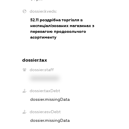
dossier.kveds:
52.11
роздрібна торгівля в
неспеціалізованих магазинах з
перевагою продовольчого
асортименту
dossier.tax
dossier.staff
XXXXXXXXXX
dossier.taxDebt
dossier.missingData
dossier.esvDebt
dossier.missingData