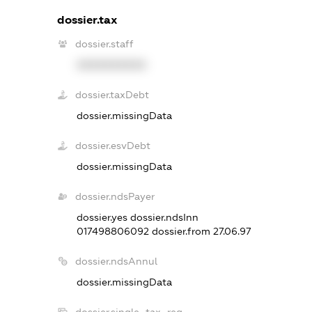
dossier.tax
dossier.staff
XXXXXXXXXX
dossier.taxDebt
dossier.missingData
dossier.esvDebt
dossier.missingData
dossier.ndsPayer
dossier.yes
dossier.ndsInn
017498806092
dossier.from 27.06.97
dossier.ndsAnnul
dossier.missingData
dossier.single_tax_reg