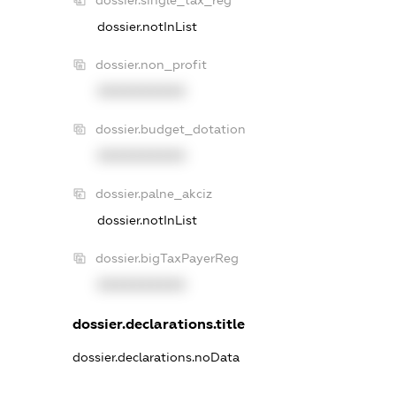
dossier.notInList
dossier.non_profit
XXXXXXXXXX
dossier.budget_dotation
XXXXXXXXXX
dossier.palne_akciz
dossier.notInList
dossier.bigTaxPayerReg
XXXXXXXXXX
dossier.declarations.title
dossier.declarations.noData