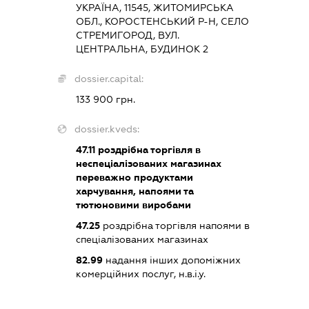
УКРАЇНА, 11545, ЖИТОМИРСЬКА
ОБЛ., КОРОСТЕНСЬКИЙ Р-Н, СЕЛО
СТРЕМИГОРОД, ВУЛ.
ЦЕНТРАЛЬНА, БУДИНОК 2
dossier.capital:
133 900 грн.
dossier.kveds:
47.11
роздрібна торгівля в
неспеціалізованих магазинах
переважно продуктами
харчування, напоями та
тютюновими виробами
47.25
роздрібна торгівля напоями в
спеціалізованих магазинах
82.99
надання інших допоміжних
комерційних послуг, н.в.і.у.