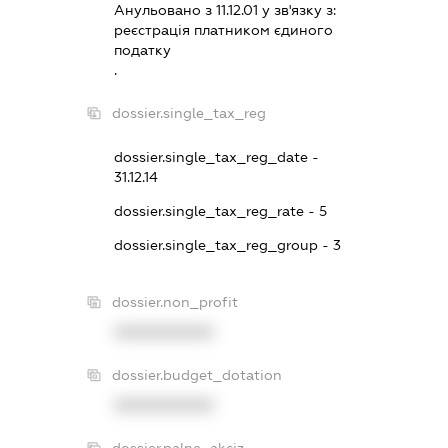
Анульовано з 11.12.01 у зв'язку з:
реєстрацiя платником єдиного
податку
.
dossier.single_tax_reg
dossier.single_tax_reg_date -
31.12.14
dossier.single_tax_reg_rate - 5
dossier.single_tax_reg_group - 3
dossier.non_profit
XXXXXXXXXX
dossier.budget_dotation
XXXXXXXXXX
dossier.palne_akciz