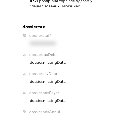
47.71
роздрібна торгівля одягом у
спеціалізованих магазинах
dossier.tax
dossier.staff
XXXXXXXXXX
dossier.taxDebt
dossier.missingData
dossier.esvDebt
dossier.missingData
dossier.ndsPayer
dossier.missingData
dossier.ndsAnnul