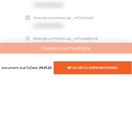
XXXXXXXXXX
dossier.commercial_info.email
XXXXXXXXXX
dossier.commercial_info.website
XXXXXXXXXX
freemium.actualData
dossier.commercial_info.activity
XXXXXXXXXX
document.dueToDate
29.11.25
SEARCH.ONMONITORING
freemium.exampleText_1
freemium.exampleText_2
freemium.anonymousPerSearch2
FREEMIUM.DETAILS
FREEMIUM.REGISTER