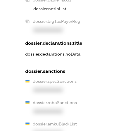
dossier.notInList
dossier.bigTaxPayerReg
XXXXXXXXXX
dossier.declarations.title
dossier.declarations.noData
dossier.sanctions
dossier.specSanctions
XXXXXXXXXX
dossier.rnboSanctions
XXXXXXXXXX
dossier.amkuBlackList