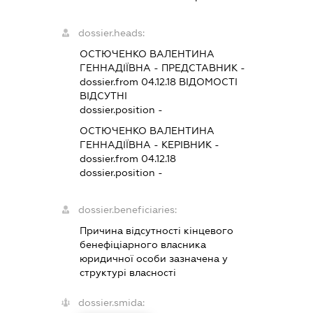
dossier.heads:
ОСТЮЧЕНКО ВАЛЕНТИНА
ГЕННАДІЇВНА
-
ПРЕДСТАВНИК
-
dossier.from 04.12.18
ВІДОМОСТІ
ВІДСУТНІ
dossier.position -
ОСТЮЧЕНКО ВАЛЕНТИНА
ГЕННАДІЇВНА
-
КЕРІВНИК
-
dossier.from 04.12.18
dossier.position -
dossier.beneficiaries:
Причина відсутності кінцевого
бенефіціарного власника
юридичної особи зазначена у
структурі власності
dossier.smida: