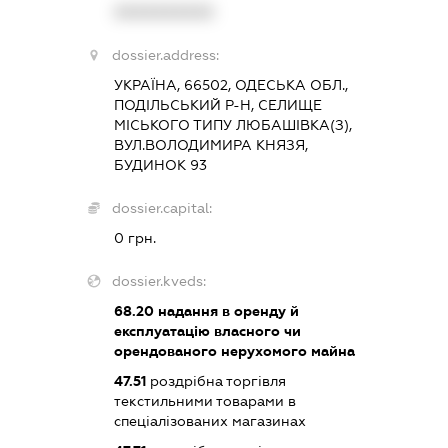
XXXXXXXXXX
dossier.address:
УКРАЇНА, 66502, ОДЕСЬКА ОБЛ.,
ПОДІЛЬСЬКИЙ Р-Н, СЕЛИЩЕ
МІСЬКОГО ТИПУ ЛЮБАШІВКА(З),
ВУЛ.ВОЛОДИМИРА КНЯЗЯ,
БУДИНОК 93
dossier.capital:
0 грн.
dossier.kveds:
68.20
надання в оренду й
експлуатацію власного чи
орендованого нерухомого майна
47.51
роздрібна торгівля
текстильними товарами в
спеціалізованих магазинах