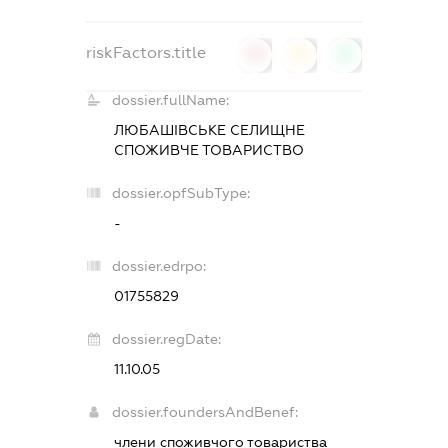
riskFactors.title
0
0
0
dossier.fullName:
ЛЮБАШІВСЬКЕ СЕЛИЩНЕ
СПОЖИВЧЕ ТОВАРИСТВО
dossier.opfSubType:
-
dossier.edrpo:
01755829
dossier.regDate:
11.10.05
dossier.foundersAndBenef:
члени споживчого товариства