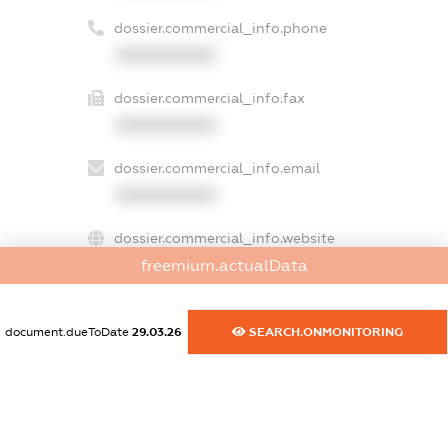
dossier.commercial_info.phone
XXXXXXXXXX
dossier.commercial_info.fax
XXXXXXXXXX
dossier.commercial_info.email
XXXXXXXXXX
dossier.commercial_info.website
freemium.actualData
XXXXXXXXXX
dossier.commercial_info.activity
document.dueToDate
29.03.26
SEARCH.ONMONITORING
XXXXXXXXXX
freemium.exampleText_1
freemium.exampleText_2