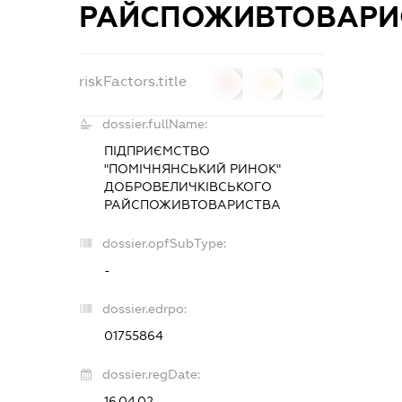
РАЙСПОЖИВТОВАРИ
riskFactors.title
0
0
0
dossier.fullName:
ПІДПРИЄМСТВО
"ПОМІЧНЯНСЬКИЙ РИНОК"
ДОБРОВЕЛИЧКІВСЬКОГО
РАЙСПОЖИВТОВАРИСТВА
dossier.opfSubType:
-
dossier.edrpo:
01755864
dossier.regDate:
16.04.02