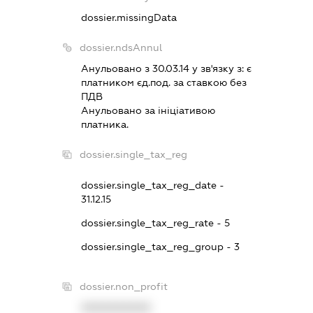
dossier.missingData
dossier.ndsAnnul
Анульовано з 30.03.14 у зв'язку з:
є
платником єд.под. за ставкою без
ПДВ
Анульовано за iнiцiативою
платника.
dossier.single_tax_reg
dossier.single_tax_reg_date -
31.12.15
dossier.single_tax_reg_rate - 5
dossier.single_tax_reg_group - 3
dossier.non_profit
XXXXXXXXXX