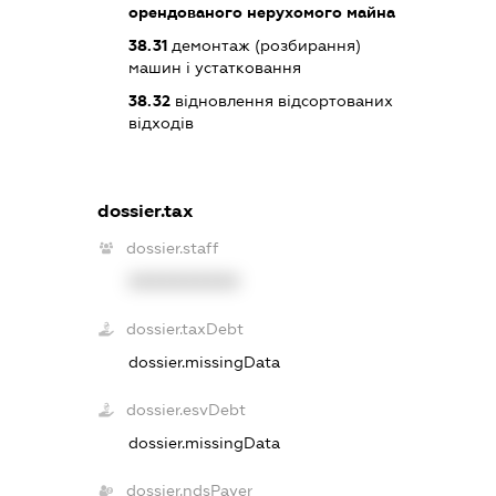
орендованого нерухомого майна
38.31
демонтаж (розбирання)
машин і устатковання
38.32
відновлення відсортованих
відходів
dossier.tax
dossier.staff
XXXXXXXXXX
dossier.taxDebt
dossier.missingData
dossier.esvDebt
dossier.missingData
dossier.ndsPayer