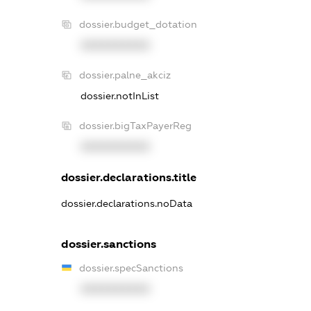
dossier.budget_dotation
XXXXXXXXXX
dossier.palne_akciz
dossier.notInList
dossier.bigTaxPayerReg
XXXXXXXXXX
dossier.declarations.title
dossier.declarations.noData
dossier.sanctions
dossier.specSanctions
XXXXXXXXXX