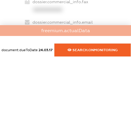
dossier.commercial_info.fax
XXXXXXXXXX
dossier.commercial_info.email
XXXXXXXXXX
freemium.actualData
dossier.commercial_info.website
document.dueToDate
24.03.17
SEARCH.ONMONITORING
XXXXXXXXXX
dossier.commercial_info.activity
XXXXXXXXXX
freemium.exampleText_1
freemium.exampleText_2
freemium.anonymousPerSearch2
FREEMIUM.DETAILS
FREEMIUM.REGISTER