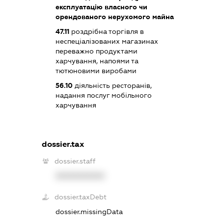
експлуатацію власного чи
орендованого нерухомого майна
47.11
роздрібна торгівля в
неспеціалізованих магазинах
переважно продуктами
харчування, напоями та
тютюновими виробами
56.10
діяльність ресторанів,
надання послуг мобільного
харчування
dossier.tax
dossier.staff
XXXXXXXXXX
dossier.taxDebt
dossier.missingData