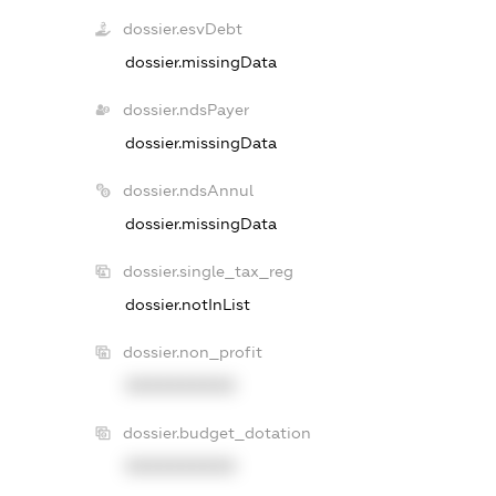
dossier.esvDebt
dossier.missingData
dossier.ndsPayer
dossier.missingData
dossier.ndsAnnul
dossier.missingData
dossier.single_tax_reg
dossier.notInList
dossier.non_profit
XXXXXXXXXX
dossier.budget_dotation
XXXXXXXXXX