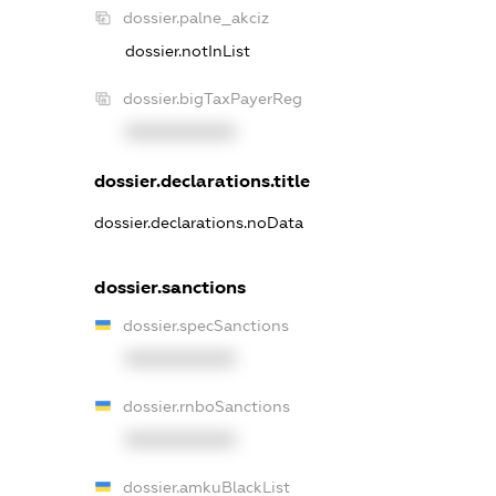
dossier.palne_akciz
dossier.notInList
dossier.bigTaxPayerReg
XXXXXXXXXX
dossier.declarations.title
dossier.declarations.noData
dossier.sanctions
dossier.specSanctions
XXXXXXXXXX
dossier.rnboSanctions
XXXXXXXXXX
dossier.amkuBlackList