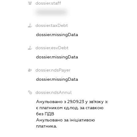
dossier.staff
XXXXXXXXXX
dossier.taxDebt
dossier.missingData
dossier.esvDebt
dossier.missingData
dossier.ndsPayer
dossier.missingData
dossier.ndsAnnul
Анульовано з 29.09.23 у зв'язку з:
є платником єд.под. за ставкою
без ПДВ
Анульовано за iнiцiативою
платника.