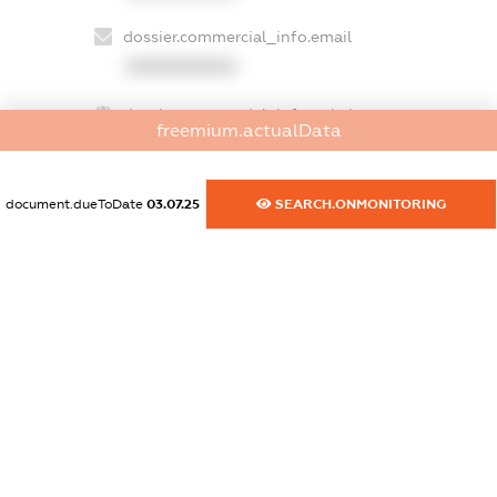
dossier.commercial_info.email
XXXXXXXXXX
dossier.commercial_info.website
freemium.actualData
XXXXXXXXXX
dossier.commercial_info.activity
document.dueToDate
03.07.25
SEARCH.ONMONITORING
XXXXXXXXXX
freemium.exampleText_1
freemium.exampleText_2
freemium.anonymousPerSearch2
FREEMIUM.DETAILS
FREEMIUM.REGISTER