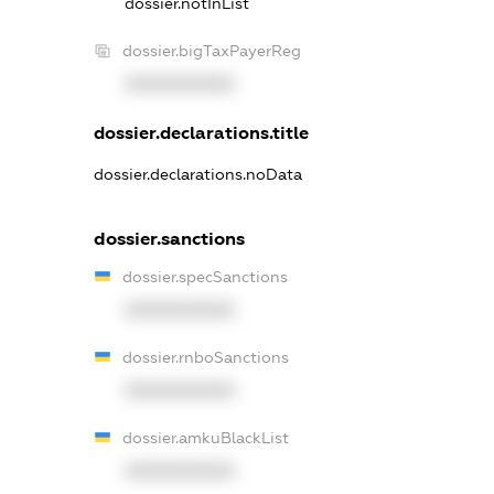
dossier.notInList
dossier.bigTaxPayerReg
XXXXXXXXXX
dossier.declarations.title
dossier.declarations.noData
dossier.sanctions
dossier.specSanctions
XXXXXXXXXX
dossier.rnboSanctions
XXXXXXXXXX
dossier.amkuBlackList
XXXXXXXXXX