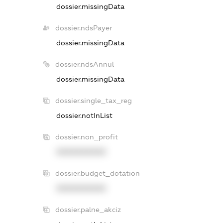
dossier.missingData
dossier.ndsPayer
dossier.missingData
dossier.ndsAnnul
dossier.missingData
dossier.single_tax_reg
dossier.notInList
dossier.non_profit
XXXXXXXXXX
dossier.budget_dotation
XXXXXXXXXX
dossier.palne_akciz