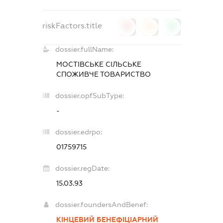
riskFactors.title
0
0
0
dossier.fullName:
МОСТІВСЬКЕ СІЛЬСЬКЕ
СПОЖИВЧЕ ТОВАРИСТВО
dossier.opfSubType:
-
dossier.edrpo:
01759715
dossier.regDate:
15.03.93
dossier.foundersAndBenef:
КІНЦЕВИЙ БЕНЕФІЦІАРНИЙ