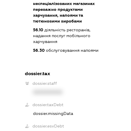
неспеціалізованих магазинах
переважно продуктами
харчування, напоями та
тютюновими виробами
56.10
діяльність ресторанів,
надання послуг мобільного
харчування
56.30
обслуговування напоями
dossier.tax
dossier.staff
XXXXXXXXXX
dossier.taxDebt
dossier.missingData
dossier.esvDebt