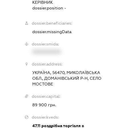
КЕРІВНИК
dossier.position -
dossier.beneficiaries:
dossier.missingData
dossier.smida:
XXXXXXXXXX
dossier.address:
УКРАЇНА, 56470, МИКОЛАЇВСЬКА
ОБЛ., ДОМАНІВСЬКИЙ Р-Н, СЕЛО
МОСТОВЕ
dossier.capital:
89 900 грн.
dossier.kveds:
47.11
роздрібна торгівля в