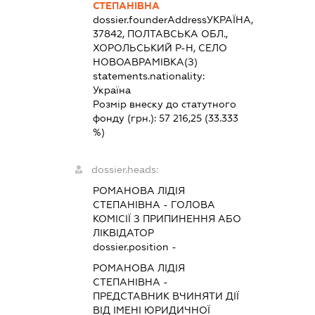
СТЕПАНІВНА
dossier.founderAddress
УКРАЇНА,
37842, ПОЛТАВСЬКА ОБЛ.,
ХОРОЛЬСЬКИЙ Р-Н, СЕЛО
НОВОАВРАМІВКА(З)
statements.nationality:
Україна
Розмір внеску до статутного
фонду (грн.):
57 216,25
(33.333
%)
dossier.heads:
РОМАНОВА ЛІДІЯ
СТЕПАНІВНА
-
ГОЛОВА
КОМІСІЇ З ПРИПИНЕННЯ АБО
ЛІКВІДАТОР
dossier.position -
РОМАНОВА ЛІДІЯ
СТЕПАНІВНА
-
ПРЕДСТАВНИК
ВЧИНЯТИ ДІЇ
ВІД ІМЕНІ ЮРИДИЧНОЇ