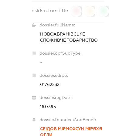
riskFactors.title
0
0
0
dossier.fullName:
НОВОАВРАМІВСЬКЕ
СПОЖИВЧЕ ТОВАРИСТВО
dossier.opfSubType:
-
dossier.edrpo:
01762232
dossier.regDate:
16.07.95
dossier.foundersAndBenef:
СЕІДОВ МІРМОХСУН МІРЯХЯ
ОГЛИ