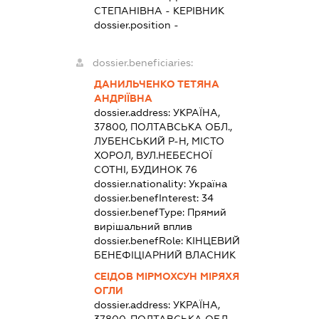
СТЕПАНІВНА
-
КЕРІВНИК
dossier.position -
dossier.beneficiaries:
ДАНИЛЬЧЕНКО ТЕТЯНА
АНДРІЇВНА
dossier.address:
УКРАЇНА,
37800, ПОЛТАВСЬКА ОБЛ.,
ЛУБЕНСЬКИЙ Р-Н, МІСТО
ХОРОЛ, ВУЛ.НЕБЕСНОЇ
СОТНІ, БУДИНОК 76
dossier.nationality:
Україна
dossier.benefInterest:
34
dossier.benefType:
Прямий
вирішальний вплив
dossier.benefRole:
КІНЦЕВИЙ
БЕНЕФІЦІАРНИЙ ВЛАСНИК
СЕІДОВ МІРМОХСУН МІРЯХЯ
ОГЛИ
dossier.address:
УКРАЇНА,