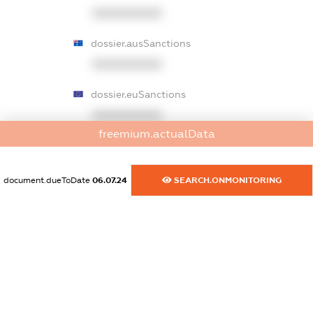
XXXXXXXXXX
dossier.ausSanctions
XXXXXXXXXX
dossier.euSanctions
XXXXXXXXXX
freemium.actualData
dossier.japanSanctions
XXXXXXXXXX
document.dueToDate
06.07.24
SEARCH.ONMONITORING
dossier.canadaSanctions
XXXXXXXXXX
dossier.rfSanctions
XXXXXXXXXX
dossier.russian_reg_title