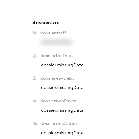
dossier.tax
dossier.staff
XXXXXXXXXX
dossier.taxDebt
dossier.missingData
dossier.esvDebt
dossier.missingData
dossier.ndsPayer
dossier.missingData
dossier.ndsAnnul
dossier.missingData