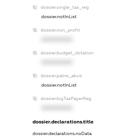
dossier.single_tax_reg
dossier.notInList
dossier.non_profit
XXXXXXXXXX
dossier.budget_dotation
XXXXXXXXXX
dossier.palne_akciz
dossier.notInList
dossier.bigTaxPayerReg
XXXXXXXXXX
dossier.declarations.title
dossier.declarations.noData