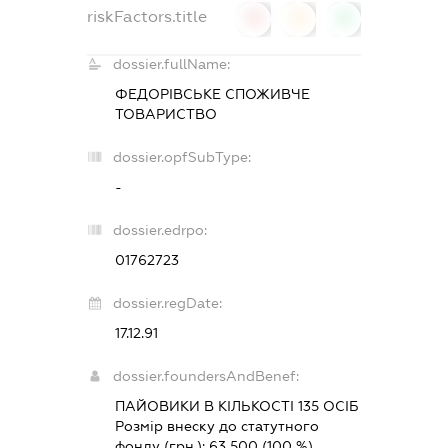
riskFactors.title
0
0
0
dossier.fullName:
ФЕДОРІВСЬКЕ СПОЖИВЧЕ
ТОВАРИСТВО
dossier.opfSubType:
-
dossier.edrpo:
01762723
dossier.regDate:
17.12.91
dossier.foundersAndBenef:
ПАЙОВИКИ В КІЛЬКОСТІ 135 ОСІБ
Розмір внеску до статутного
фонду (грн.):
63 500
(100 %)