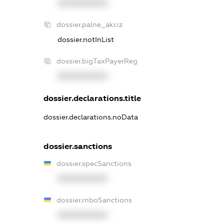
XXXXXXXXXX
dossier.palne_akciz
dossier.notInList
dossier.bigTaxPayerReg
XXXXXXXXXX
dossier.declarations.title
dossier.declarations.noData
dossier.sanctions
dossier.specSanctions
XXXXXXXXXX
dossier.rnboSanctions
XXXXXXXXXX