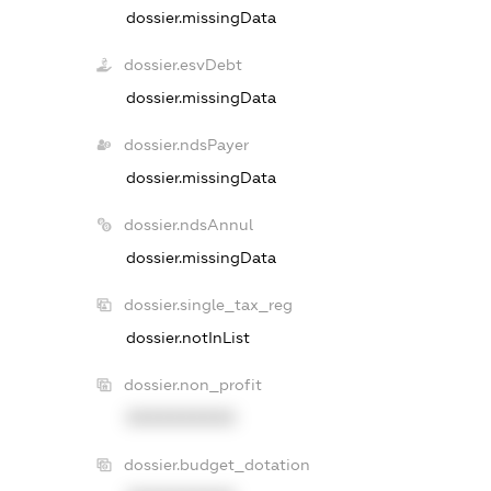
dossier.missingData
dossier.esvDebt
dossier.missingData
dossier.ndsPayer
dossier.missingData
dossier.ndsAnnul
dossier.missingData
dossier.single_tax_reg
dossier.notInList
dossier.non_profit
XXXXXXXXXX
dossier.budget_dotation