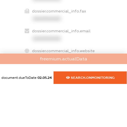
dossier.commercial_info.fax
XXXXXXXXXX
dossier.commercial_info.email
XXXXXXXXXX
dossier.commercial_info.website
XXXXXXXXXX
freemium.actualData
dossier.commercial_info.activity
document.dueToDate
02.05.24
SEARCH.ONMONITORING
XXXXXXXXXX
freemium.exampleText_1
freemium.exampleText_2
freemium.anonymousPerSearch2
FREEMIUM.DETAILS