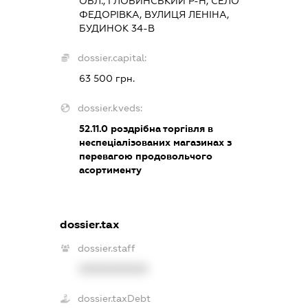
ОБЛ., ГЛОБИНСЬКИЙ Р-Н, СЕЛО
ФЕДОРІВКА, ВУЛИЦЯ ЛЕНІНА,
БУДИНОК 34-В
dossier.capital:
63 500 грн.
dossier.kveds:
52.11.0
роздрібна торгівля в
неспеціалізованих магазинах з
перевагою продовольчого
асортименту
dossier.tax
dossier.staff
XXXXXXXXXX
dossier.taxDebt