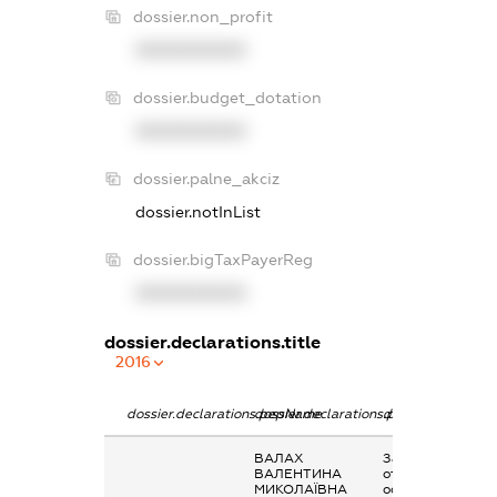
dossier.non_profit
XXXXXXXXXX
dossier.budget_dotation
XXXXXXXXXX
dossier.palne_akciz
dossier.notInList
dossier.bigTaxPayerReg
XXXXXXXXXX
dossier.declarations.title
2016
dossier.declarations.pepName
dossier.declarations.personName
dossier.declarati
ВАЛАХ
Заробітна плата
ВАЛЕНТИНА
отримана за
МИКОЛАЇВНА
основним місцем