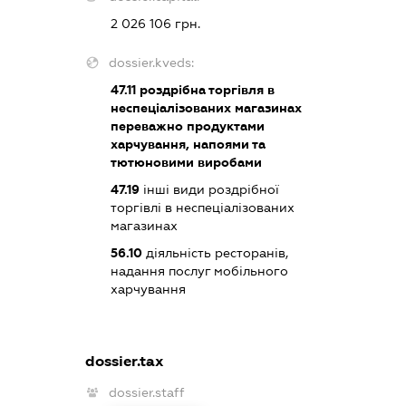
2 026 106 грн.
dossier.kveds:
47.11
роздрібна торгівля в
неспеціалізованих магазинах
переважно продуктами
харчування, напоями та
тютюновими виробами
47.19
інші види роздрібної
торгівлі в неспеціалізованих
магазинах
56.10
діяльність ресторанів,
надання послуг мобільного
харчування
dossier.tax
dossier.staff