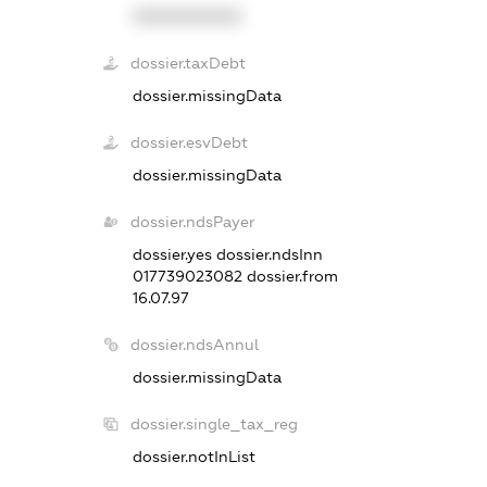
XXXXXXXXXX
dossier.taxDebt
dossier.missingData
dossier.esvDebt
dossier.missingData
dossier.ndsPayer
dossier.yes
dossier.ndsInn
017739023082
dossier.from
16.07.97
dossier.ndsAnnul
dossier.missingData
dossier.single_tax_reg
dossier.notInList