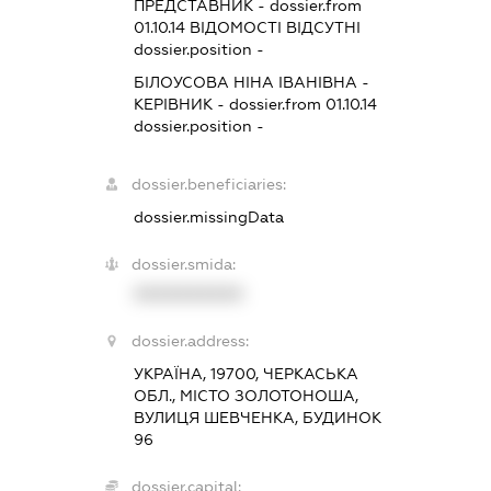
ПРЕДСТАВНИК
- dossier.from
01.10.14
ВІДОМОСТІ ВІДСУТНІ
dossier.position -
БІЛОУСОВА НІНА ІВАНІВНА
-
КЕРІВНИК
- dossier.from 01.10.14
dossier.position -
dossier.beneficiaries:
dossier.missingData
dossier.smida:
XXXXXXXXXX
dossier.address:
УКРАЇНА, 19700, ЧЕРКАСЬКА
ОБЛ., МІСТО ЗОЛОТОНОША,
ВУЛИЦЯ ШЕВЧЕНКА, БУДИНОК
96
dossier.capital: