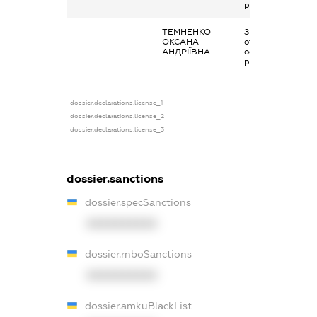
роботи
ТЕМНЕНКО
Заробітна плата
ОКСАНА
отримана за
АНДРІЇВНА
основним місцем
роботи
dossier.declarations.license_1
dossier.declarations.license_2
dossier.declarations.license_3
dossier.sanctions
dossier.specSanctions
XXXXXXXXXX
dossier.rnboSanctions
XXXXXXXXXX
dossier.amkuBlackList