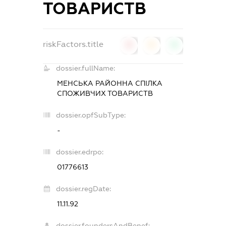
ТОВАРИСТВ
riskFactors.title
0
0
0
dossier.fullName:
МЕНСЬКА РАЙОННА СПІЛКА
СПОЖИВЧИХ ТОВАРИСТВ
dossier.opfSubType:
-
dossier.edrpo:
01776613
dossier.regDate:
11.11.92
dossier.foundersAndBenef: