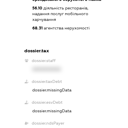
56.10
діяльність ресторанів,
надання послуг мобільного
харчування
68.31
агентства нерухомості
dossier.tax
dossier.staff
XXXXXXXXXX
dossier.taxDebt
dossier.missingData
dossier.esvDebt
dossier.missingData
dossier.ndsPayer