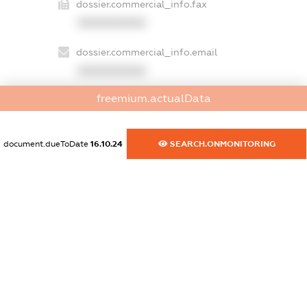
dossier.commercial_info.fax
XXXXXXXXXX
dossier.commercial_info.email
XXXXXXXXXX
freemium.actualData
dossier.commercial_info.website
XXXXXXXXXX
document.dueToDate
16.10.24
SEARCH.ONMONITORING
dossier.commercial_info.activity
XXXXXXXXXX
freemium.exampleText_1
freemium.exampleText_2
freemium.anonymousPerSearch2
FREEMIUM.DETAILS
FREEMIUM.REGISTER