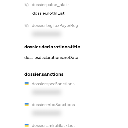
dossier.palne_akciz
dossier.notInList
dossier.bigTaxPayerReg
XXXXXXXXXX
dossier.declarations.title
dossier.declarations.noData
dossier.sanctions
dossier.specSanctions
XXXXXXXXXX
dossier.rnboSanctions
XXXXXXXXXX
dossier.amkuBlackList