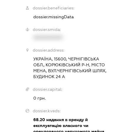
dossier.beneficiaries:
dossier.missingData
dossier.smida:
XXXXXXXXXX
dossier.address:
УКРАЇНА, 15600, ЧЕРНІГІВСЬКА
ОБЛ., КОРЮКІВСЬКИЙ Р-Н, МІСТО
МЕНА, ВУЛ.ЧЕРНІГІВСЬКИЙ ШЛЯХ,
БУДИНОК 24 А
dossier.capital:
0 грн.
dossier.kveds:
68.20
надання в оренду й
експлуатацію власного чи
орендованого нерухомого майна