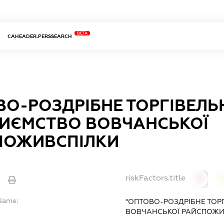
BETA
CAHEADER.PERSSEARCH
О-РОЗДРІБНЕ ТОРГІВЕЛЬ
РИЄМСТВО ВОВЧАНСЬКОЇ
ПОЖИВСПІЛКИ
riskFactors.title
e
0
lName:
"ОПТОВО-РОЗДРІБНЕ ТОР
ВОВЧАНСЬКОЇ РАЙСПОЖИ