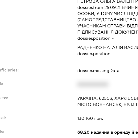
ПЕТРОВА ОЛЬГА ВАЛЕНТ
dossier.from 29.09.21
ВЧИНЯТ
ОСОБИ, У ТОМУ ЧИСЛІ П
(САМОПРЕДСТАВНИЦТВО 
УЧАСНИКАМ СПРАВИ ВІДП
ПІДПИСУВАННЯ ДОКУМЕНТІ
dossier.position -
РАДЧЕНКО НАТАЛІЯ ВАСИ
dossier.position -
ficiaries:
dossier.missingData
da:
XXXXXXXXXX
ess:
УКРАЇНА, 62503, ХАРКІВСЬ
МІСТО ВОВЧАНСЬК, ВУЛ.1 
al:
130 160 грн.
s:
68.20
надання в оренду й е