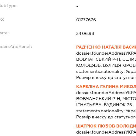
SubType:
-
o:
01777676
Date:
24.06.98
undersAndBenef:
РАДЧЕНКО НАТАЛІЯ ВАСИ
dossier.founderAddress
УКРА
ВОВЧАНСЬКИЙ Р-Н, СЕЛИ
КОЛОДЯЗЬ, ВУЛИЦЯ КІРОВ
statements.nationality:
Укра
Розмір внеску до статутног
КАРЕЛІНА ГАЛИНА МИКО
dossier.founderAddress
УКРА
ВОВЧАНСЬКИЙ Р-Н, МІСТ
ІГНАТЬЄВА, БУДИНОК 76
statements.nationality:
Укра
Розмір внеску до статутног
ШАТРЮК ЛЮБОВ ВОЛОДИ
dossier.founderAddress
УКРА