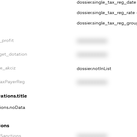
dossier.single_tax_reg_date -
dossier.single_tax_reg_rate 
dossier.single_tax_reg_grou
_profit
XXXXXXXXXX
dget_dotation
XXXXXXXXXX
ne_akciz
dossier.notInList
TaxPayerReg
XXXXXXXXXX
ations.title
tions.noData
ions
cSanctions
XXXXXXXXXX