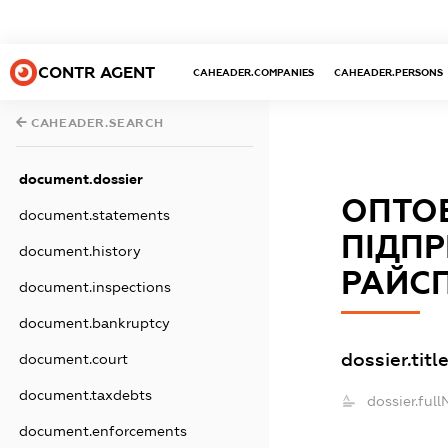
CONTR AGENT
CAHEADER.COMPANIES
CAHEADER.PERSONS
CAHEADER.SEARCH
document.dossier
ОПТОВ
document.statements
ПІДП
document.history
РАЙС
document.inspections
document.bankruptcy
dossier.titl
document.court
document.taxdebts
dossier.ful
document.enforcements