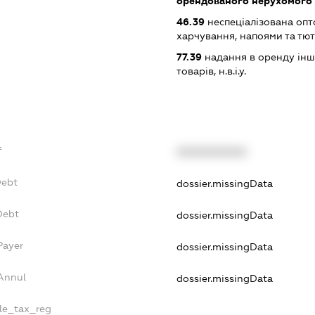
орендованого нерухомого
46.39
неспеціалізована опт
харчування, напоями та т
77.39
надання в оренду інш
товарів, н.в.і.у.
f
XXXXXXXXXX
Debt
dossier.missingData
Debt
dossier.missingData
Payer
dossier.missingData
Annul
dossier.missingData
gle_tax_reg