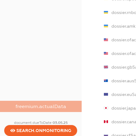
dossier.rnb
dossier.amk
dossier.ofa
dossier.of
dossier.gbS
dossier.aus
dossier.euS
freemium.actualData
dossier.jap
dossier.can
document.dueToDate
03.05.25
SEARCH.ONMONITORING
dossier.rfS