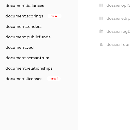
dossier.opf
document.balances
document.scorings
new!
dossier.edrp
document.tenders
dossier.reg
document.publicfunds
dossier.fo
document.ved
document.semantrum
document.relationships
document.licenses
new!