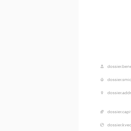
dossier.bene
dossier.smi
dossier.addr
dossier.capit
dossier.kved