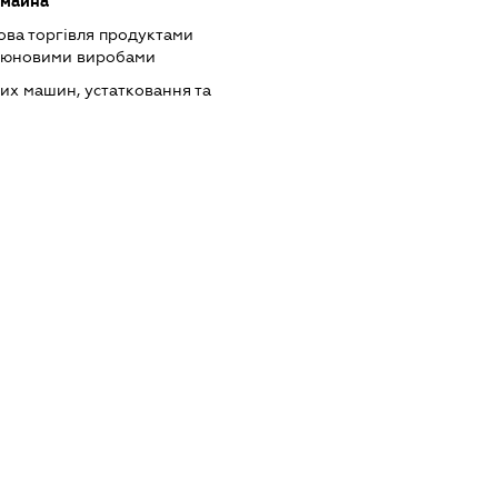
 майна
ова торгівля продуктами
ютюновими виробами
их машин, устатковання та