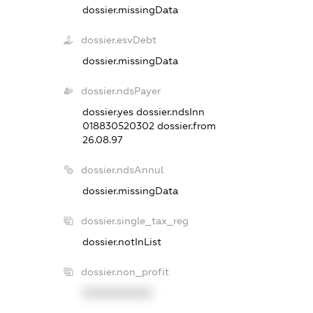
dossier.missingData
dossier.esvDebt
dossier.missingData
dossier.ndsPayer
dossier.yes
dossier.ndsInn
018830520302
dossier.from
26.08.97
dossier.ndsAnnul
dossier.missingData
dossier.single_tax_reg
dossier.notInList
dossier.non_profit
XXXXXXXXXX