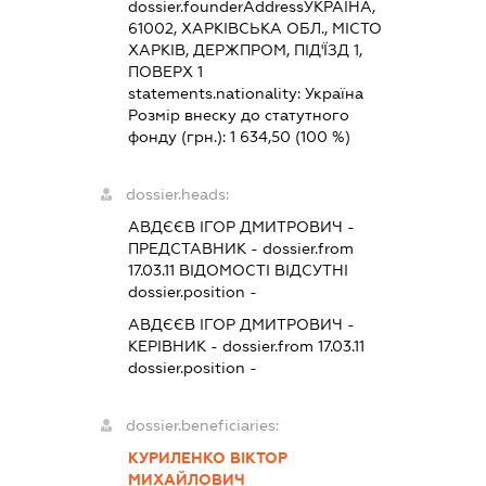
dossier.founderAddress
УКРАЇНА,
61002, ХАРКІВСЬКА ОБЛ., МІСТО
ХАРКІВ, ДЕРЖПРОМ, ПІД'ЇЗД 1,
ПОВЕРХ 1
statements.nationality:
Україна
Розмір внеску до статутного
фонду (грн.):
1 634,50
(100 %)
dossier.heads:
АВДЄЄВ ІГОР ДМИТРОВИЧ
-
ПРЕДСТАВНИК
- dossier.from
17.03.11
ВІДОМОСТІ ВІДСУТНІ
dossier.position -
АВДЄЄВ ІГОР ДМИТРОВИЧ
-
КЕРІВНИК
- dossier.from 17.03.11
dossier.position -
dossier.beneficiaries:
КУРИЛЕНКО ВІКТОР
МИХАЙЛОВИЧ