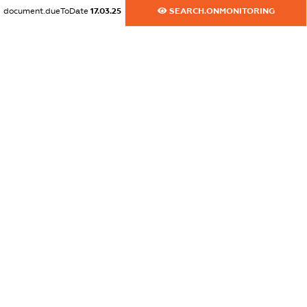
document.dueToDate
17.03.25
SEARCH.ONMONITORING
dossier.commercial_info.website
XXXXXXXXXX
dossier.commercial_info.activity
XXXXXXXXXX
freemium.exampleText_1
freemium.exampleText_2
freemium.anonymousPerSearch2
FREEMIUM.DETAILS
FREEMIUM.REGISTER