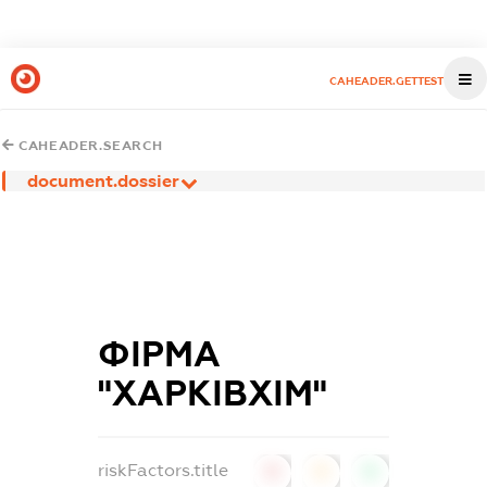
CAHEADER.GETTEST
CAHEADER.SEARCH
document.dossier
ФІРМА
"ХАРКІВХІМ"
riskFactors.title
0
0
0