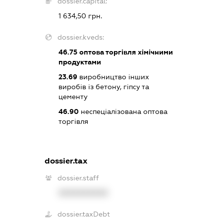
dossier.capital:
1 634,50 грн.
dossier.kveds:
46.75
оптова торгівля хімічними
продуктами
23.69
виробництво інших
виробів із бетону, гіпсу та
цементу
46.90
неспеціалізована оптова
торгівля
dossier.tax
dossier.staff
XXXXXXXXXX
dossier.taxDebt