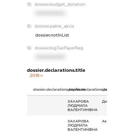
dossier.budget_dotation
XXXXXXXXXX
dossier.palne_akciz
dossier.notInList
dossier.bigTaxPayerReg
XXXXXXXXXX
dossier.declarations.title
2018
dossier.declarations.pepName
dossier.declarations.personName
dossier.declaratio
ЗАХАРОВА
Дивіденди
ЛЮДМИЛА
ВАЛЕНТИНІВНА
ЗАХАРОВА
Акції
ЛЮДМИЛА
ВАЛЕНТИНІВНА