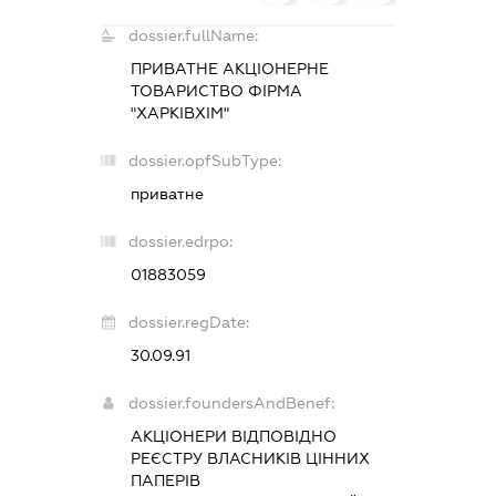
dossier.fullName:
ПРИВАТНЕ АКЦІОНЕРНЕ
ТОВАРИСТВО ФІРМА
"ХАРКІВХІМ"
dossier.opfSubType:
приватне
dossier.edrpo:
01883059
dossier.regDate:
30.09.91
dossier.foundersAndBenef:
АКЦІОНЕРИ ВІДПОВІДНО
РЕЄСТРУ ВЛАСНИКІВ ЦІННИХ
ПАПЕРІВ