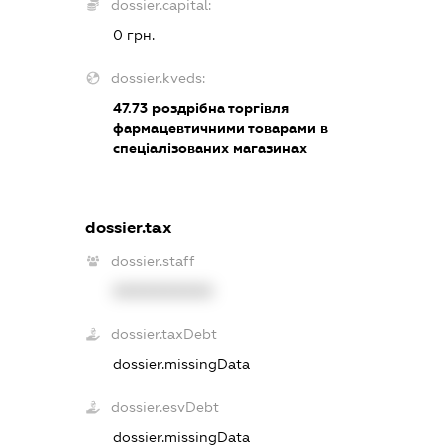
dossier.capital:
0 грн.
dossier.kveds:
47.73
роздрібна торгівля
фармацевтичними товарами в
спеціалізованих магазинах
dossier.tax
dossier.staff
XXXXXXXXXX
dossier.taxDebt
dossier.missingData
dossier.esvDebt
dossier.missingData