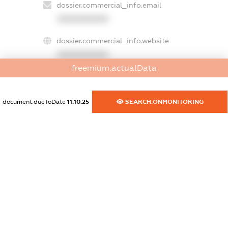
dossier.commercial_info.email
XXXXXXXXXX
dossier.commercial_info.website
XXXXXXXXXX
freemium.actualData
dossier.commercial_info.activity
XXXXXXXXXX
document.dueToDate
11.10.25
SEARCH.ONMONITORING
freemium.exampleText_1
freemium.exampleText_2
freemium.anonymousPerSearch2
FREEMIUM.DETAILS
FREEMIUM.REGISTER