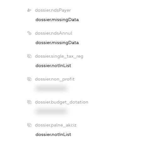
dossier.ndsPayer
dossier.missingData
dossier.ndsAnnul
dossier.missingData
dossier.single_tax_reg
dossier.notInList
dossier.non_profit
XXXXXXXXXX
dossier.budget_dotation
XXXXXXXXXX
dossier.palne_akciz
dossier.notInList