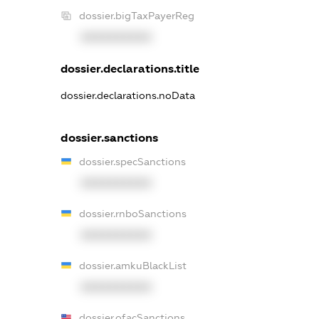
dossier.bigTaxPayerReg
XXXXXXXXXX
dossier.declarations.title
dossier.declarations.noData
dossier.sanctions
dossier.specSanctions
XXXXXXXXXX
dossier.rnboSanctions
XXXXXXXXXX
dossier.amkuBlackList
XXXXXXXXXX
dossier.ofacSanctions