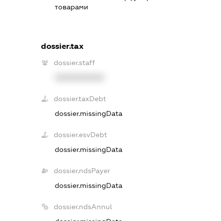
товарами
dossier.tax
dossier.staff
XXXXXXXXXX
dossier.taxDebt
dossier.missingData
dossier.esvDebt
dossier.missingData
dossier.ndsPayer
dossier.missingData
dossier.ndsAnnul