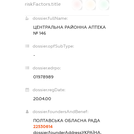
riskFactors.title
0
0
0
dossier.fullName:
ЦЕНТРАЛЬНА РАЙОННА АПТЕКА
№ 146
dossier.opfSubType:
-
dossier.edrpo:
01978989
dossier.regDate:
20.04.00
dossier.foundersAndBenef:
ПОЛТАВСЬКА ОБЛАСНА РАДА
22530614
dossier.founderAddress
УКРАЇНА,