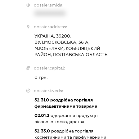
dossier.smida:
XXXXXXXXXX
dossier.address:
УКРАЇНА, 39200,
ВУЛ.МОСКОВСЬКА, 36 А,
М.КОБЕЛЯКИ, КОБЕЛЯЦЬКИЙ
РАЙОН, ПОЛТАВСЬКА ОБЛАСТЬ
dossier.capital:
0 грн.
dossier.kveds:
52.31.0
роздрібна торгівля
фармацевтичними товарами
02.01.2
одержання продукції
лісового господарства
52.33.0
роздрібна торгівля
косметичними та парфумерними