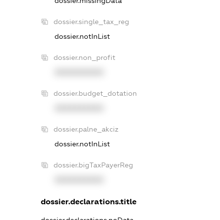
dossier.missingData
dossier.single_tax_reg
dossier.notInList
dossier.non_profit
XXXXXXXXXX
dossier.budget_dotation
XXXXXXXXXX
dossier.palne_akciz
dossier.notInList
dossier.bigTaxPayerReg
XXXXXXXXXX
dossier.declarations.title