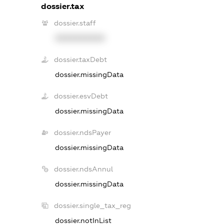
dossier.tax
dossier.staff
XXXXXXXXXX
dossier.taxDebt
dossier.missingData
dossier.esvDebt
dossier.missingData
dossier.ndsPayer
dossier.missingData
dossier.ndsAnnul
dossier.missingData
dossier.single_tax_reg
dossier.notInList