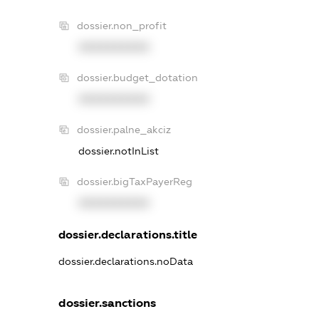
dossier.non_profit
XXXXXXXXXX
dossier.budget_dotation
XXXXXXXXXX
dossier.palne_akciz
dossier.notInList
dossier.bigTaxPayerReg
XXXXXXXXXX
dossier.declarations.title
dossier.declarations.noData
dossier.sanctions