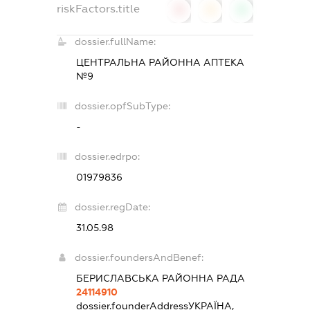
riskFactors.title
0
0
0
dossier.fullName:
ЦЕНТРАЛЬНА РАЙОННА АПТЕКА
№9
dossier.opfSubType:
-
dossier.edrpo:
01979836
dossier.regDate:
31.05.98
dossier.foundersAndBenef:
БЕРИСЛАВСЬКА РАЙОННА РАДА
24114910
dossier.founderAddress
УКРАЇНА,