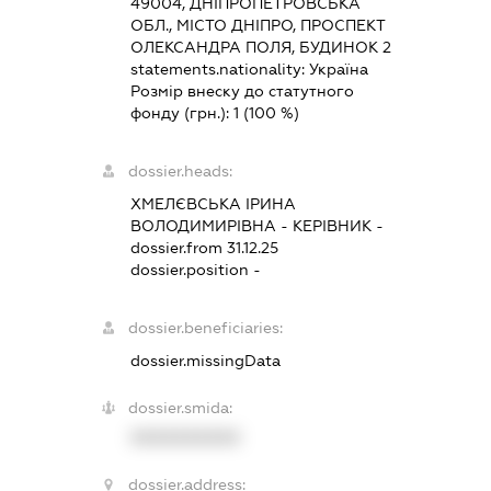
49004, ДНІПРОПЕТРОВСЬКА
ОБЛ., МІСТО ДНІПРО, ПРОСПЕКТ
ОЛЕКСАНДРА ПОЛЯ, БУДИНОК 2
statements.nationality:
Україна
Розмір внеску до статутного
фонду (грн.):
1
(100 %)
dossier.heads:
ХМЕЛЄВСЬКА ІРИНА
ВОЛОДИМИРІВНА
-
КЕРІВНИК
-
dossier.from 31.12.25
dossier.position -
dossier.beneficiaries:
dossier.missingData
dossier.smida:
XXXXXXXXXX
dossier.address: