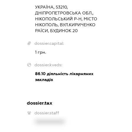
УКРАЇНА, 53210,
ДНІПРОПЕТРОВСЬКА ОБЛ.,
НІКОПОЛЬСЬКИЙ Р-Н, МІСТО
НІКОПОЛЬ, ВУЛ.КИРИЧЕНКО
РАЇСИ, БУДИНОК 20
dossier.capital:
1 грн.
dossier.kveds:
86.10
діяльність лікарняних
закладів
dossier.tax
dossier.staff
XXXXXXXXXX