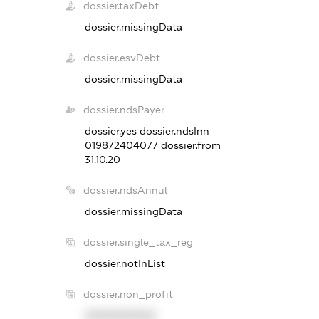
dossier.taxDebt
dossier.missingData
dossier.esvDebt
dossier.missingData
dossier.ndsPayer
dossier.yes
dossier.ndsInn
019872404077
dossier.from
31.10.20
dossier.ndsAnnul
dossier.missingData
dossier.single_tax_reg
dossier.notInList
dossier.non_profit
XXXXXXXXXX