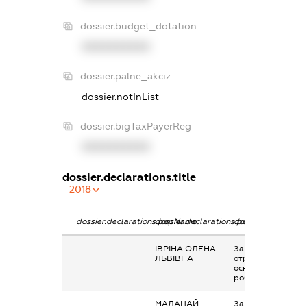
dossier.budget_dotation
XXXXXXXXXX
dossier.palne_akciz
dossier.notInList
dossier.bigTaxPayerReg
XXXXXXXXXX
dossier.declarations.title
2018
dossier.declarations.pepName
dossier.declarations.personName
dossier.declaratio
ІВРІНА ОЛЕНА
Заробітна плата
ЛЬВІВНА
отримана за
основним місцем
роботи
МАЛАЦАЙ
Заробітна плата