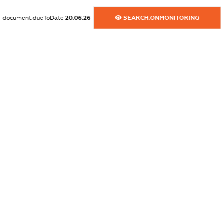
dossier.commercial_info.email
document.dueToDate
20.06.26
SEARCH.ONMONITORING
XXXXXXXXXX
dossier.commercial_info.website
XXXXXXXXXX
dossier.commercial_info.activity
XXXXXXXXXX
freemium.exampleText_1
freemium.exampleText_2
freemium.anonymousPerSearch2
FREEMIUM.DETAILS
FREEMIUM.REGISTER