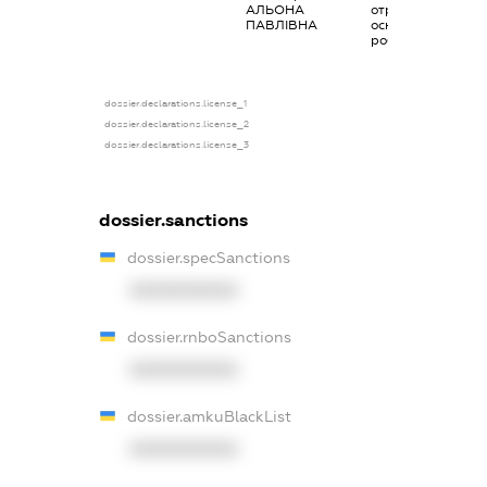
АЛЬОНА
отримана за
ПАВЛІВНА
основним місцем
роботи
dossier.declarations.license_1
dossier.declarations.license_2
dossier.declarations.license_3
dossier.sanctions
dossier.specSanctions
XXXXXXXXXX
dossier.rnboSanctions
XXXXXXXXXX
dossier.amkuBlackList
XXXXXXXXXX