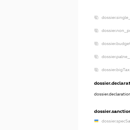
dossier.single
dossier.non_pr
dossier.budge
dossier.palne_
dossier.bigTa
dossier.declarat
dossier.declarati
dossier.sanctio
dossier.specS