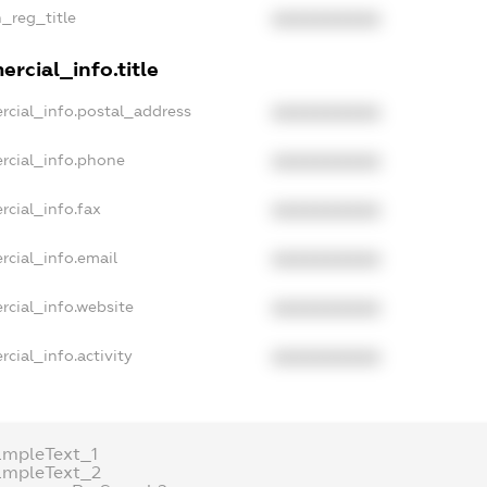
n_reg_title
XXXXXXXXXX
rcial_info.title
rcial_info.postal_address
XXXXXXXXXX
rcial_info.phone
XXXXXXXXXX
rcial_info.fax
XXXXXXXXXX
rcial_info.email
XXXXXXXXXX
rcial_info.website
XXXXXXXXXX
cial_info.activity
XXXXXXXXXX
ampleText_1
ampleText_2