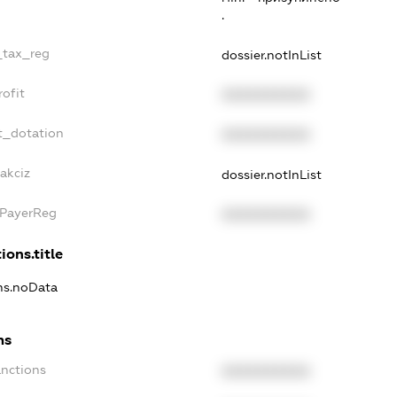
.
_tax_reg
dossier.notInList
ofit
XXXXXXXXXX
t_dotation
XXXXXXXXXX
akciz
dossier.notInList
xPayerReg
XXXXXXXXXX
ions.title
ons.noData
ns
anctions
XXXXXXXXXX