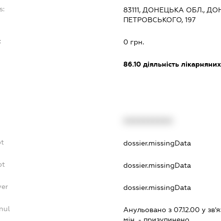
s:
83111, ДОНЕЦЬКА ОБЛ., Д
ПЕТРОВСЬКОГО, 197
:
0 грн.
86.10
діяльність лікарняних
XXXXXXXXXX
bt
dossier.missingData
bt
dossier.missingData
yer
dossier.missingData
nul
Анульовано з 07.12.00 у зв'я
мiн. - призупинено