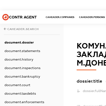
CONTR AGENT
CAHEADER.COMPANIES
CAHEADER.PERSONS
CAHEADER.SEARCH
document.dossier
КОМУН
document.statements
ЗАКЛАД
document.history
М.ДОН
document.inspections
document.bankruptcy
dossier.title
document.court
dossier.fullNa
document.taxdebts
document.enforcements