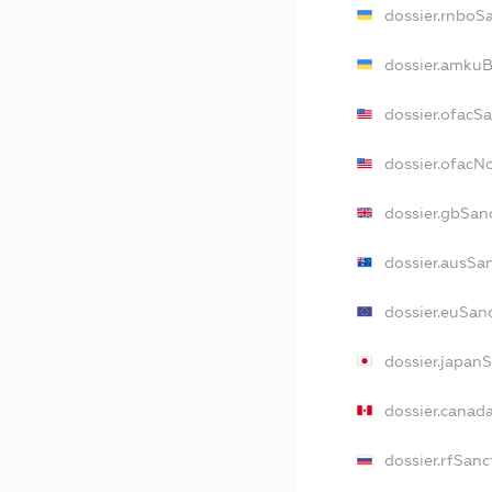
dossier.rnboS
dossier.amkuB
dossier.ofacS
dossier.ofac
dossier.gbSan
dossier.ausSa
dossier.euSan
dossier.japan
dossier.canad
dossier.rfSanc