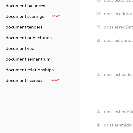
dossier.opfSu
document.balances
dossier.edrpo:
document.scorings
new!
dossier.regDat
document.tenders
document.publicfunds
dossier.found
document.ved
document.semantrum
document.relationships
dossier.heads:
document.licenses
new!
dossier.benefic
dossier.smida: