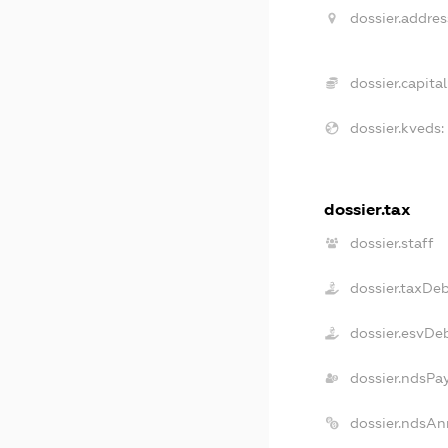
dossier.addres
dossier.capital
dossier.kveds:
dossier.tax
dossier.staff
dossier.taxDe
dossier.esvDe
dossier.ndsPa
dossier.ndsAn