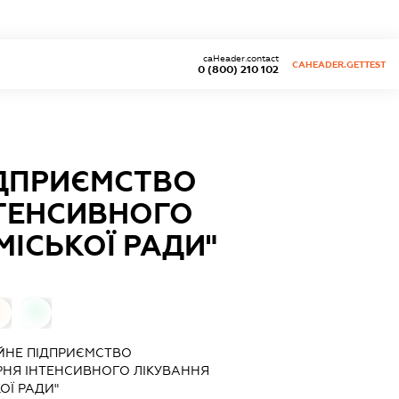
caHeader.contact
CAHEADER.GETTEST
0 (800) 210 102
ІДПРИЄМСТВО
НТЕНСИВНОГО
МІСЬКОЇ РАДИ"
0
0
ЙНЕ ПІДПРИЄМСТВО
РНЯ ІНТЕНСИВНОГО ЛІКУВАННЯ
ОЇ РАДИ"