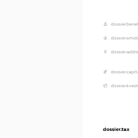
dossier.benef
dossier.smida
dossier.addre
dossier.capita
dossier.kveds
dossier.tax