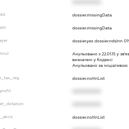
XXXXXXXXXX
ebt
dossier.missingData
ebt
dossier.missingData
ayer
dossier.yes
dossier.ndsInn 
Annul
Анульовано з 22.01.15 у зв'я
визначенi у Кодексi
Анульовано за iнiцiативою 
le_tax_reg
dossier.notInList
profit
XXXXXXXXXX
get_dotation
XXXXXXXXXX
e_akciz
dossier.notInList