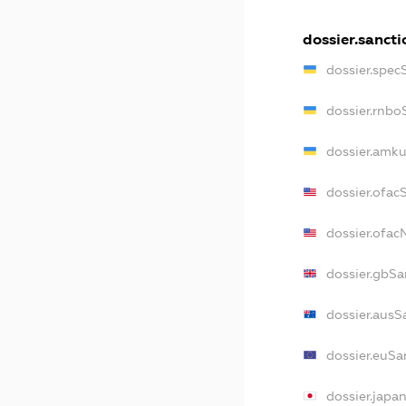
dossier.sancti
dossier.spec
dossier.rnbo
dossier.amku
dossier.ofac
dossier.ofa
dossier.gbSa
dossier.ausS
dossier.euSa
dossier.japa