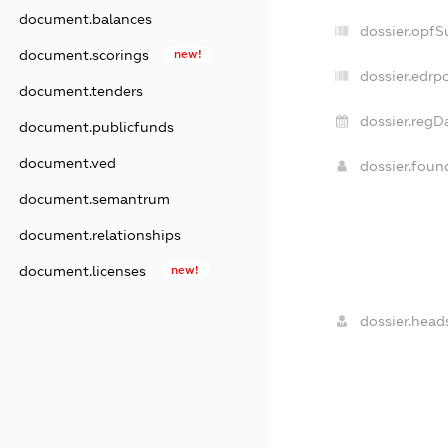
document.balances
dossier.opfS
document.scorings
new!
dossier.edrpo
document.tenders
dossier.regD
document.publicfunds
document.ved
dossier.fou
document.semantrum
document.relationships
document.licenses
new!
dossier.heads