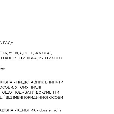
А РАДА
ЇНА, 85114, ДОНЕЦЬКА ОБЛ.,
ТО КОСТЯНТИНІВКА, ВУЛ.ТИХОГО
їна
ЙЛІВНА
-
ПРЕДСТАВНИК
ВЧИНЯТИ
 ОСОБИ, У ТОМУ ЧИСЛІ
 ТОЩО, ПОДАВАТИ ДОКУМЕНТИ
ІЇ ВІД ІМЕНІ ЮРИДИЧНОЇ ОСОБИ
АВІВНА
-
КЕРІВНИК
- dossier.from