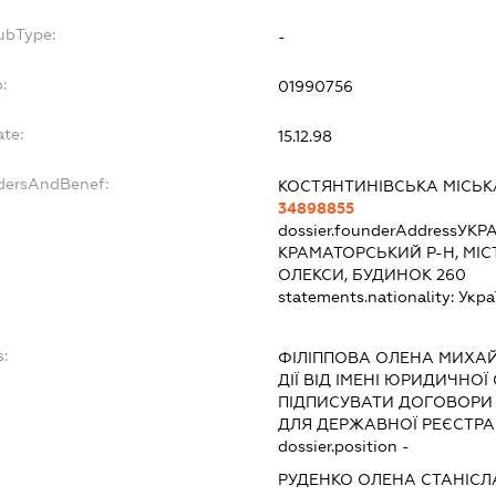
ubType:
-
:
01990756
ate:
15.12.98
ndersAndBenef:
КОСТЯНТИНІВСЬКА МІСЬК
34898855
dossier.founderAddress
УКРА
КРАМАТОРСЬКИЙ Р-Н, МІС
ОЛЕКСИ, БУДИНОК 260
statements.nationality:
Укра
:
ФІЛІППОВА ОЛЕНА МИХА
ДІЇ ВІД ІМЕНІ ЮРИДИЧНОЇ
ПІДПИСУВАТИ ДОГОВОРИ
ДЛЯ ДЕРЖАВНОЇ РЕЄСТРАЦ
dossier.position -
РУДЕНКО ОЛЕНА СТАНІСЛ