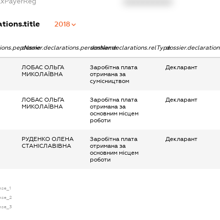
TaxPayerReg
XXXXXXXXXX
tions.title
2018
tions.pepName
dossier.declarations.personName
dossier.declarations.relType
dossier.declaratio
ЛОБАС ОЛЬГА
Заробітна плата
Декларант
МИКОЛАЇВНА
отримана за
сумісництвом
ЛОБАС ОЛЬГА
Заробітна плата
Декларант
МИКОЛАЇВНА
отримана за
основним місцем
роботи
РУДЕНКО ОЛЕНА
Заробітна плата
Декларант
СТАНІСЛАВІВНА
отримана за
основним місцем
роботи
nse_1
ense_2
ense_3