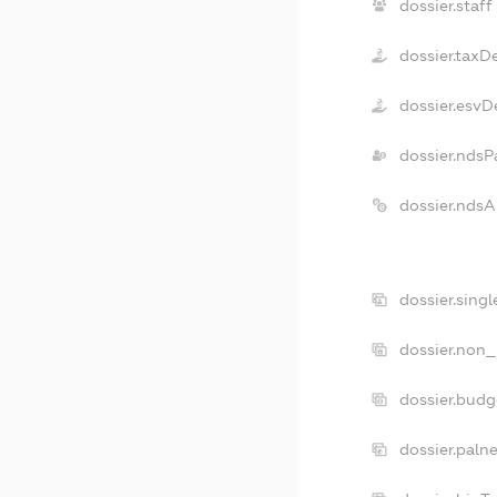
dossier.staff
dossier.taxD
dossier.esvD
dossier.ndsP
dossier.nds
dossier.sing
dossier.non_
dossier.bud
dossier.paln