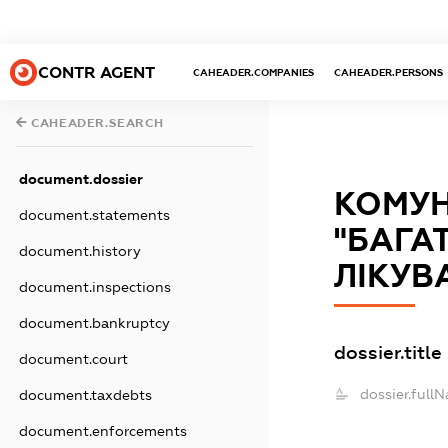
CONTR AGENT
CAHEADER.COMPANIES
CAHEADER.PERSONS
CAHEADER.SEARCH
document.dossier
КОМУН
document.statements
"БАГА
document.history
ЛІКУВ
document.inspections
document.bankruptcy
dossier.title
document.court
dossier.full
document.taxdebts
document.enforcements