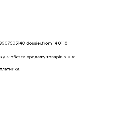
019907505140
dossier.from 14.01.18
зку з:
обсяги продажу товарiв < нiж
платника.