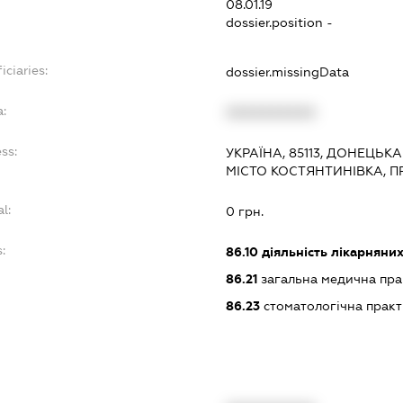
08.01.19
dossier.position -
iciaries:
dossier.missingData
:
XXXXXXXXXX
ss:
УКРАЇНА, 85113, ДОНЕЦЬК
МІСТО КОСТЯНТИНІВКА, П
l:
0 грн.
:
86.10
діяльність лікарняних
86.21
загальна медична пра
86.23
стоматологічна практ