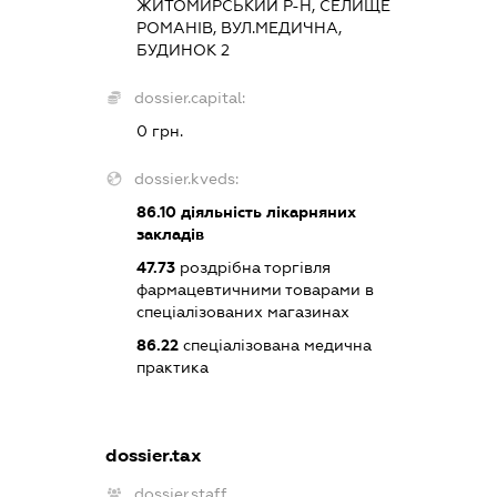
ЖИТОМИРСЬКИЙ Р-Н, СЕЛИЩЕ
РОМАНІВ, ВУЛ.МЕДИЧНА,
БУДИНОК 2
dossier.capital:
0 грн.
dossier.kveds:
86.10
діяльність лікарняних
закладів
47.73
роздрібна торгівля
фармацевтичними товарами в
спеціалізованих магазинах
86.22
спеціалізована медична
практика
dossier.tax
dossier.staff