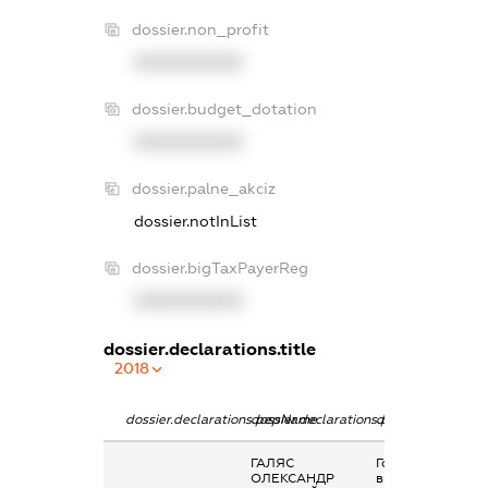
dossier.non_profit
XXXXXXXXXX
dossier.budget_dotation
XXXXXXXXXX
dossier.palne_akciz
dossier.notInList
dossier.bigTaxPayerReg
XXXXXXXXXX
dossier.declarations.title
2018
dossier.declarations.pepName
dossier.declarations.personName
dossier.declarati
ГАЛЯС
Гонорари та інші
ОЛЕКСАНДР
виплати згідно з