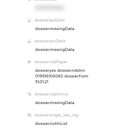
XXXXXXXXXX
dossier.taxDebt
dossier.missingData
dossier.esvDebt
dossier.missingData
dossier.ndsPayer
dossier.yes
dossier.ndsInn
019916106065
dossier.from
31.01.21
dossier.ndsAnnul
dossier.missingData
dossier.single_tax_reg
dossier.notInList