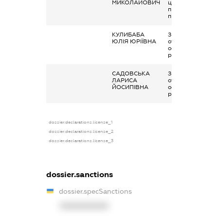
МИКОЛАЙОВИЧ
цивільно-
правовим
правочинами
КУЛИБАБА
Заробітна плата
ЮЛІЯ ЮРІЇВНА
отримана за
основним місцем
роботи
САДОВСЬКА
Заробітна плата
ЛАРИСА
отримана за
ЙОСИПІВНА
основним місцем
роботи
dossier.declarations.license_1
dossier.declarations.license_2
dossier.declarations.license_3
dossier.sanctions
dossier.specSanctions
XXXXXXXXXX