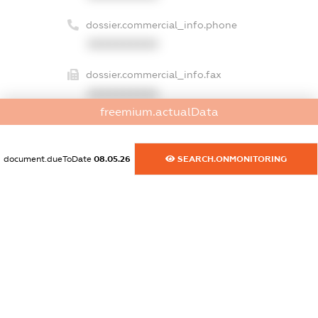
dossier.commercial_info.phone
XXXXXXXXXX
dossier.commercial_info.fax
XXXXXXXXXX
freemium.actualData
dossier.commercial_info.email
XXXXXXXXXX
document.dueToDate
08.05.26
SEARCH.ONMONITORING
dossier.commercial_info.website
XXXXXXXXXX
dossier.commercial_info.activity
XXXXXXXXXX
freemium.exampleText_1
freemium.exampleText_2