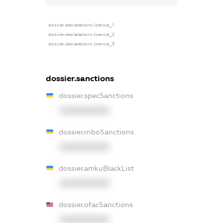
dossier.declarations.license_1
dossier.declarations.license_2
dossier.declarations.license_3
dossier.sanctions
dossier.specSanctions
XXXXXXXXXX
dossier.rnboSanctions
XXXXXXXXXX
dossier.amkuBlackList
XXXXXXXXXX
dossier.ofacSanctions
XXXXXXXXXX