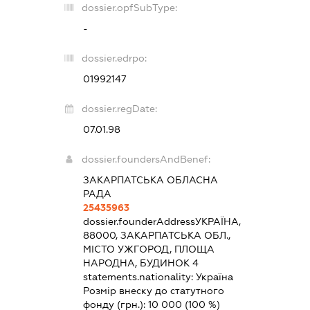
dossier.opfSubType:
-
dossier.edrpo:
01992147
dossier.regDate:
07.01.98
dossier.foundersAndBenef:
ЗАКАРПАТСЬКА ОБЛАСНА
РАДА
25435963
dossier.founderAddress
УКРАЇНА,
88000, ЗАКАРПАТСЬКА ОБЛ.,
МІСТО УЖГОРОД, ПЛОЩА
НАРОДНА, БУДИНОК 4
statements.nationality:
Україна
Розмір внеску до статутного
фонду (грн.):
10 000
(100 %)