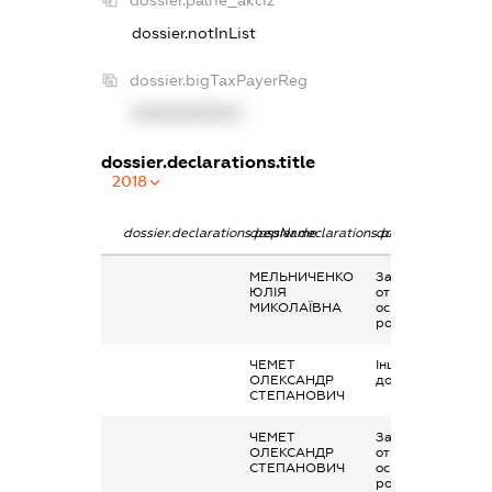
dossier.palne_akciz
dossier.notInList
dossier.bigTaxPayerReg
XXXXXXXXXX
dossier.declarations.title
2018
dossier.declarations.pepName
dossier.declarations.personName
dossier.declaratio
МЕЛЬНИЧЕНКО
Заробітна плата
ЮЛІЯ
отримана за
МИКОЛАЇВНА
основним місцем
роботи
ЧЕМЕТ
Інше, матеріальн
ОЛЕКСАНДР
допомога
СТЕПАНОВИЧ
ЧЕМЕТ
Заробітна плата
ОЛЕКСАНДР
отримана за
СТЕПАНОВИЧ
основним місцем
роботи