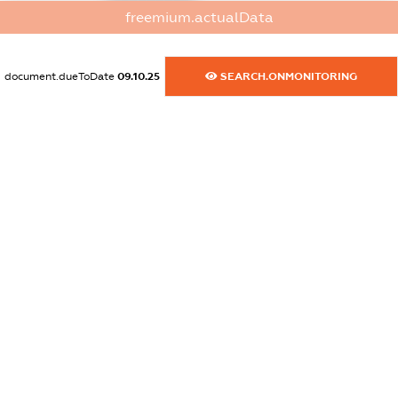
XXXXXXXXXX
freemium.actualData
dossier.commercial_info.website
XXXXXXXXXX
document.dueToDate
09.10.25
SEARCH.ONMONITORING
dossier.commercial_info.activity
XXXXXXXXXX
freemium.exampleText_1
freemium.exampleText_2
freemium.anonymousPerSearch2
FREEMIUM.DETAILS
FREEMIUM.REGISTER