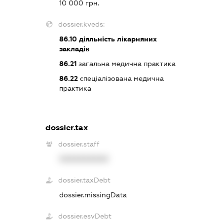
10 000 грн.
dossier.kveds:
86.10
діяльність лікарняних
закладів
86.21
загальна медична практика
86.22
спеціалізована медична
практика
dossier.tax
dossier.staff
XXXXXXXXXX
dossier.taxDebt
dossier.missingData
dossier.esvDebt