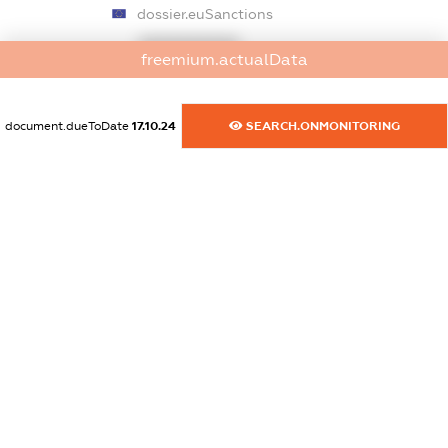
dossier.euSanctions
XXXXXXXXXX
freemium.actualData
dossier.japanSanctions
XXXXXXXXXX
document.dueToDate
17.10.24
SEARCH.ONMONITORING
dossier.canadaSanctions
XXXXXXXXXX
dossier.rfSanctions
XXXXXXXXXX
dossier.russian_reg_title
XXXXXXXXXX
dossier.commercial_info.title
dossier.commercial_info.postal_address
XXXXXXXXXX