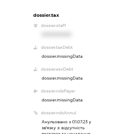
dossier.tax
dossier.staff
XXXXXXXXXX
dossier.taxDebt
dossier.missingData
dossier.esvDebt
dossier.missingData
dossier.ndsPayer
dossier.missingData
dossier.ndsAnnul
Анульовано з 01.07.23 у
зв'язку з:
вiдсутнiсть
поставок та ненадання