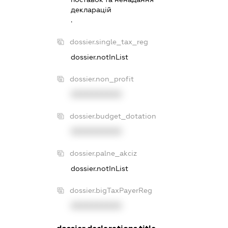
декларацiй
.
dossier.single_tax_reg
dossier.notInList
dossier.non_profit
XXXXXXXXXX
dossier.budget_dotation
XXXXXXXXXX
dossier.palne_akciz
dossier.notInList
dossier.bigTaxPayerReg
XXXXXXXXXX