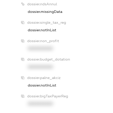
dossier.ndsAnnul
dossier.missingData
dossier.single_tax_reg
dossier.notInList
dossier.non_profit
XXXXXXXXXX
dossier.budget_dotation
XXXXXXXXXX
dossier.palne_akciz
dossier.notInList
dossier.bigTaxPayerReg
XXXXXXXXXX