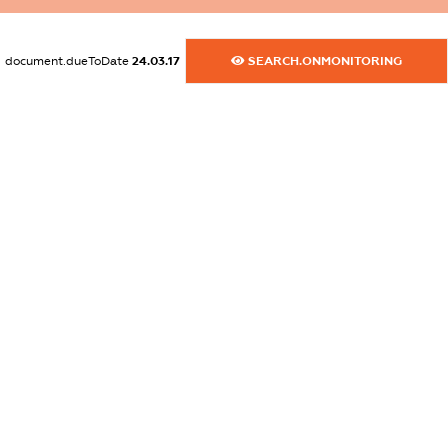
XXXXXXXXXX
dossier.commercial_info.activity
document.dueToDate
24.03.17
SEARCH.ONMONITORING
XXXXXXXXXX
freemium.exampleText_1
freemium.exampleText_2
freemium.anonymousPerSearch2
FREEMIUM.DETAILS
FREEMIUM.REGISTER