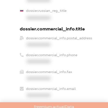
XXXXXXXXXX
dossier.russian_reg_title
XXXXXXXXXX
dossier.commercial_info.title
dossier.commercial_info.postal_address
XXXXXXXXXX
dossier.commercial_info.phone
XXXXXXXXXX
dossier.commercial_info.fax
XXXXXXXXXX
dossier.commercial_info.email
XXXXXXXXXX
dossier.commercial_info.website
freemium.actualData