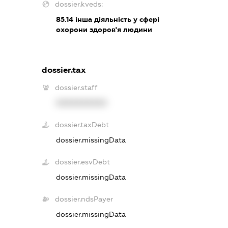
dossier.kveds:
85.14
інша діяльність у сфері
охорони здоров'я людини
dossier.tax
dossier.staff
XXXXXXXXXX
dossier.taxDebt
dossier.missingData
dossier.esvDebt
dossier.missingData
dossier.ndsPayer
dossier.missingData