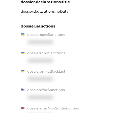
dossier.declarations.title
dossier.declarations.noData
dossier.sanctions
dossier.specSanctions
XXXXXXXXXX
dossier.rnboSanctions
XXXXXXXXXX
dossier.amkuBlackList
XXXXXXXXXX
dossier.ofacSanctions
XXXXXXXXXX
dossier.ofacNonSdnSanctions