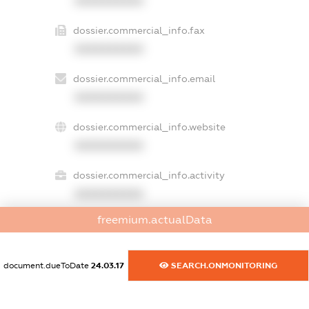
XXXXXXXXXX
dossier.commercial_info.fax
XXXXXXXXXX
dossier.commercial_info.email
XXXXXXXXXX
dossier.commercial_info.website
XXXXXXXXXX
dossier.commercial_info.activity
XXXXXXXXXX
freemium.actualData
freemium.exampleText_1
freemium.exampleText_2
document.dueToDate
24.03.17
SEARCH.ONMONITORING
freemium.anonymousPerSearch2
FREEMIUM.DETAILS