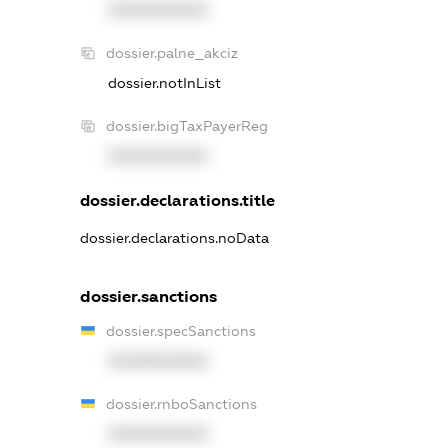
XXXXXXXXXX
dossier.palne_akciz
dossier.notInList
dossier.bigTaxPayerReg
XXXXXXXXXX
dossier.declarations.title
dossier.declarations.noData
dossier.sanctions
dossier.specSanctions
XXXXXXXXXX
dossier.rnboSanctions
XXXXXXXXXX