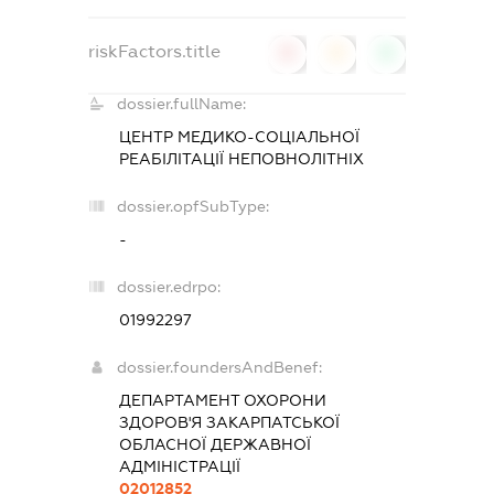
riskFactors.title
0
0
0
dossier.fullName:
ЦЕНТР МЕДИКО-СОЦІАЛЬНОЇ
РЕАБІЛІТАЦІЇ НЕПОВНОЛІТНІХ
dossier.opfSubType:
-
dossier.edrpo:
01992297
dossier.foundersAndBenef:
ДЕПАРТАМЕНТ ОХОРОНИ
ЗДОРОВ'Я ЗАКАРПАТСЬКОЇ
ОБЛАСНОЇ ДЕРЖАВНОЇ
АДМІНІСТРАЦІЇ
02012852