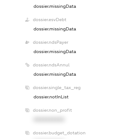
dossier.missingData
dossier.esvDebt
dossier.missingData
dossier.ndsPayer
dossier.missingData
dossier.ndsAnnul
dossier.missingData
dossier.single_tax_reg
dossier.notInList
dossier.non_profit
XXXXXXXXXX
dossier.budget_dotation