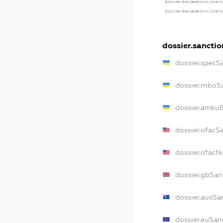
dossier.declarations.licen
dossier.declarations.licen
dossier.sanctio
dossier.specS
dossier.rnboS
dossier.amkuB
dossier.ofacS
dossier.ofac
dossier.gbSan
dossier.ausSa
dossier.euSan