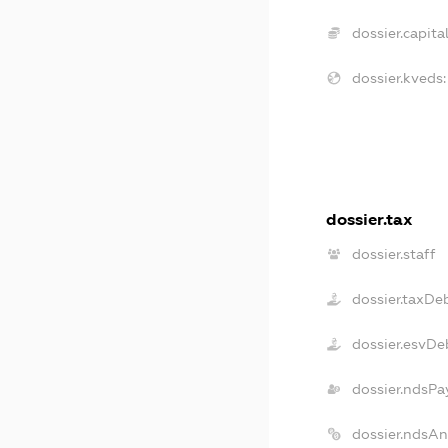
dossier.capital
dossier.kveds:
dossier.tax
dossier.staff
dossier.taxDe
dossier.esvDe
dossier.ndsPa
dossier.ndsA