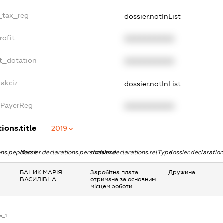
e_tax_reg
dossier.notInList
rofit
XXXXXXXXXX
et_dotation
XXXXXXXXXX
_akciz
dossier.notInList
axPayerReg
XXXXXXXXXX
ions.title
2019
ions.pepName
dossier.declarations.personName
dossier.declarations.relType
dossier.declaratio
БАНИК МАРІЯ
Заробітна плата
Дружина
ВАСИЛІВНА
отримана за основним
місцем роботи
se_1