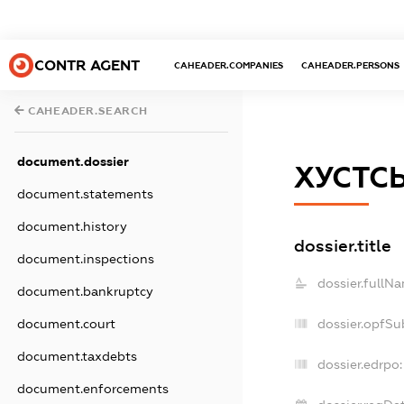
CONTR AGENT
CAHEADER.COMPANIES
CAHEADER.PERSONS
CAHEADER.SEARCH
document.dossier
ХУСТС
document.statements
document.history
dossier.title
document.inspections
dossier.fullN
document.bankruptcy
document.court
dossier.opfSu
document.taxdebts
dossier.edrpo:
document.enforcements