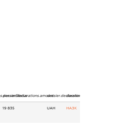
ns.personStatus
dossier.declarations.amount
dossier.declarations.currency
dossier.declarations.source
19 835
UAH
НАЗК