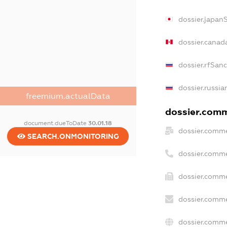
dossier.japan
dossier.canad
dossier.rfSan
dossier.russia
freemium.actualData
dossier.comme
document.dueToDate
30.01.18
dossier.comme
SEARCH.ONMONITORING
dossier.comme
dossier.comme
dossier.comme
dossier.comme