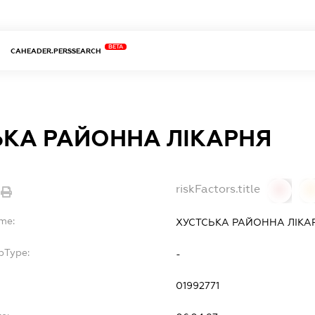
BETA
CAHEADER.PERSSEARCH
ЬКА РАЙОННА ЛІКАРНЯ
riskFactors.title
0
ame:
ХУСТСЬКА РАЙОННА ЛІКА
bType:
-
01992771