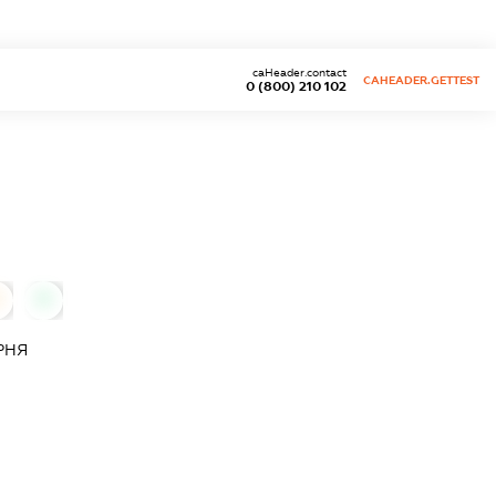
caHeader.contact
CAHEADER.GETTEST
0 (800) 210 102
0
0
РНЯ