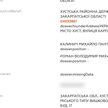
e:
06.04.97
dersAndBenef:
ХУСТСЬКА РАЙОННА ДЕРЖ
ЗАКАРПАТСЬКОЇ ОБЛАСТІ
04053861
dossier.founderAddress
УКРА
МІСТО ХУСТ, ВУЛИЦЯ КАРПА
КАЛИНИЧ МИХАЙЛО ПАН
dossier.position -
РОМАН ВОЛОДИМИР МИХ
dossier.position -
ciaries:
dossier.missingData
XXXXXXXXXX
s:
ЗАКАРПАТСЬКА ОБЛ., ХУС
МІСЬКОГО ТИПУ ВИШКОВ
БУД. 17