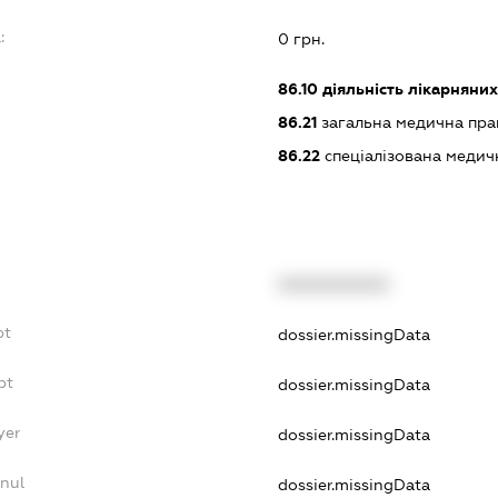
:
0 грн.
86.10
діяльність лікарняних
86.21
загальна медична пра
86.22
спеціалізована медич
XXXXXXXXXX
bt
dossier.missingData
bt
dossier.missingData
yer
dossier.missingData
nnul
dossier.missingData