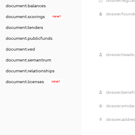
dossier.regDat
document.balances
dossier.foun
document.scorings
new!
document.tenders
document.publicfunds
document.ved
dossier.heads:
document.semantrum
document.relationships
document.licenses
new!
dossier.benefi
dossier.smida:
dossier.addres