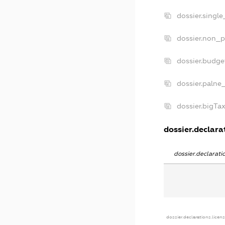
dossier.singl
dossier.non_p
dossier.budg
dossier.palne
dossier.bigT
dossier.declarat
dossier.declarat
dossier.declarations.licen