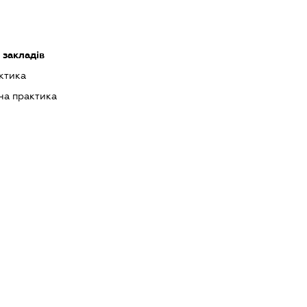
 закладів
ктика
на практика