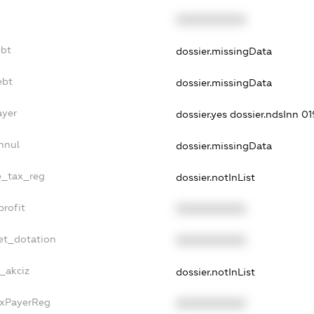
XXXXXXXXXX
ebt
dossier.missingData
ebt
dossier.missingData
ayer
dossier.yes
dossier.ndsInn 
nnul
dossier.missingData
le_tax_reg
dossier.notInList
profit
XXXXXXXXXX
et_dotation
XXXXXXXXXX
e_akciz
dossier.notInList
axPayerReg
XXXXXXXXXX