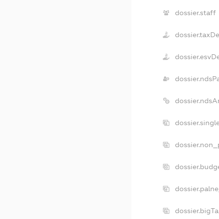
dossier.staff
dossier.taxD
dossier.esvD
dossier.ndsP
dossier.ndsA
dossier.sing
dossier.non_
dossier.budg
dossier.paln
dossier.bigT