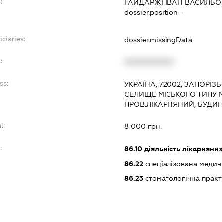
:
ГАЙДАРЖІ ІВАН ВАСИЛЬ
dossier.position -
ciaries:
dossier.missingData
:
XXXXXXXXXX
ss:
УКРАЇНА, 72002, ЗАПОРІЗЬ
СЕЛИЩЕ МІСЬКОГО ТИПУ М
ПРОВ.ЛІКАРНЯНИЙ, БУДИН
l:
8 000 грн.
:
86.10
діяльність лікарняних
86.22
спеціалізована медич
86.23
стоматологічна практ