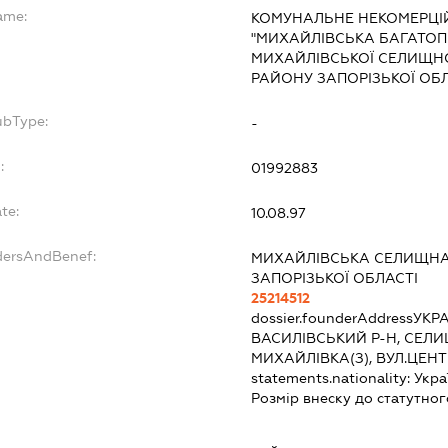
ame:
КОМУНАЛЬНЕ НЕКОМЕРЦІ
"МИХАЙЛІВСЬКА БАГАТОП
МИХАЙЛІВСЬКОЇ СЕЛИЩНО
РАЙОНУ ЗАПОРІЗЬКОЇ ОБЛ
ubType:
-
:
01992883
te:
10.08.97
dersAndBenef:
МИХАЙЛІВСЬКА СЕЛИЩНА
ЗАПОРІЗЬКОЇ ОБЛАСТІ
25214512
dossier.founderAddress
УКРА
ВАСИЛІВСЬКИЙ Р-Н, СЕЛИ
МИХАЙЛІВКА(З), ВУЛ.ЦЕН
statements.nationality:
Укра
Розмір внеску до статутног