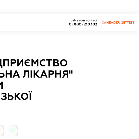
caHeader.contact
CAHEADER.GETTEST
0 (800) 210 102
ІДПРИЄМСТВО
ЬНА ЛІКАРНЯ"
И
ЗЬКОЇ
0
0