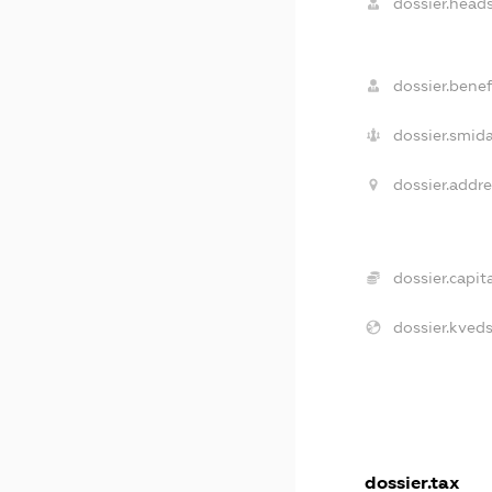
dossier.heads
dossier.benefi
dossier.smida
dossier.addre
dossier.capita
dossier.kveds
dossier.tax