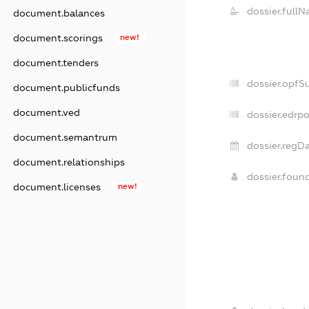
dossier.fullN
document.balances
document.scorings
new!
document.tenders
dossier.opfS
document.publicfunds
document.ved
dossier.edrpo
document.semantrum
dossier.regDa
document.relationships
dossier.foun
document.licenses
new!