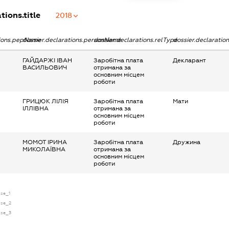
tions.title
2018
tions.pepName
dossier.declarations.personName
dossier.declarations.relType
dossier.declaratio
ГАЙДАРЖІ ІВАН
Заробітна плата
Декларант
ВАСИЛЬОВИЧ
отримана за
основним місцем
роботи
ГРИЦЮК ЛІЛІЯ
Заробітна плата
Мати
ІЛЛІВНА
отримана за
основним місцем
роботи
МОМОТ ІРИНА
Заробітна плата
Дружина
МИКОЛАЇВНА
отримана за
основним місцем
роботи
nse_1
ense_2
ense_3