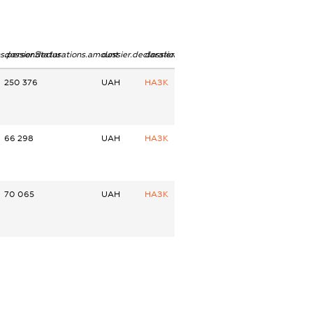
ns.personStatus
dossier.declarations.amount
dossier.declarations.currency
dossier.declarations.source
250 376
UAH
НАЗК
66 298
UAH
НАЗК
70 065
UAH
НАЗК