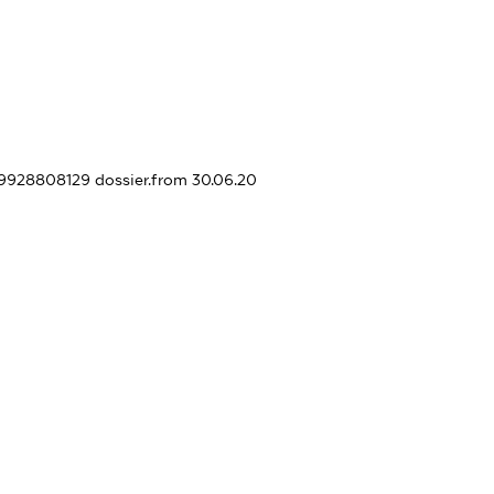
019928808129
dossier.from 30.06.20