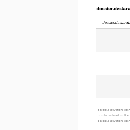
dossier.declara
dossier.declara
dossier.declarations.lice
dossier.declarations.lic
dossier.declarations.lic