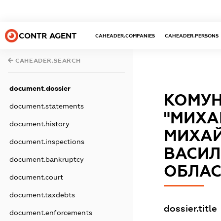
CONTR AGENT
CAHEADER.COMPANIES
CAHEADER.PERSONS
CAHEADER.SEARCH
document.dossier
КОМУН
document.statements
"МИХА
document.history
МИХАЙ
document.inspections
ВАСИЛ
document.bankruptcy
ОБЛАС
document.court
document.taxdebts
dossier.title
document.enforcements