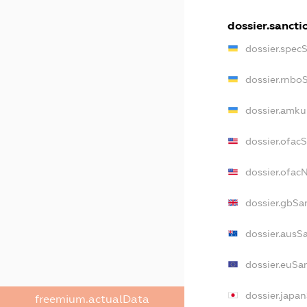
dossier.sancti
dossier.spec
dossier.rnbo
dossier.amku
dossier.ofac
dossier.ofa
dossier.gbSa
dossier.ausS
dossier.euSa
dossier.japa
freemium.actualData