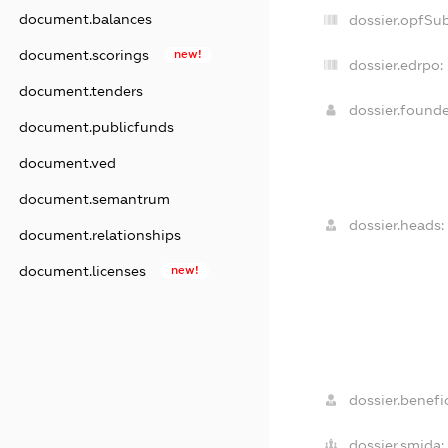
document.balances
dossier.opfSu
document.scorings
new!
dossier.edrpo:
document.tenders
dossier.found
document.publicfunds
document.ved
document.semantrum
dossier.heads:
document.relationships
document.licenses
new!
dossier.benefic
dossier.smida: