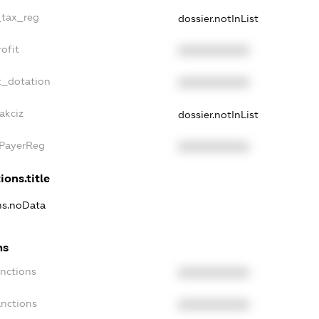
_tax_reg
dossier.notInList
ofit
XXXXXXXXXX
t_dotation
XXXXXXXXXX
akciz
dossier.notInList
xPayerReg
XXXXXXXXXX
ions.title
ons.noData
ns
anctions
XXXXXXXXXX
anctions
XXXXXXXXXX