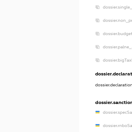
dossier.single
dossier.non_pr
dossier.budge
dossier.palne_
dossier.bigTa
dossier.declarat
dossier.declarati
dossier.sanctio
dossier.specS
dossier.rnboS