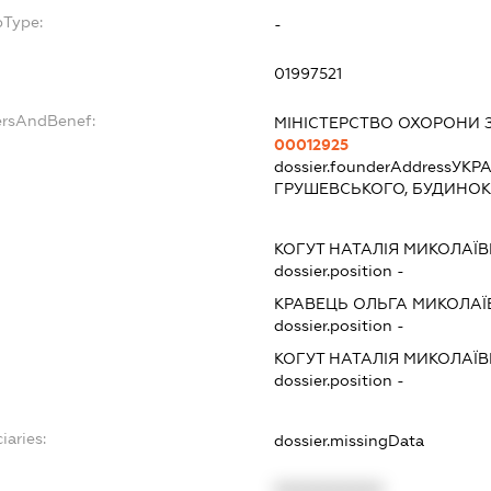
bType:
-
01997521
ersAndBenef:
МІНІСТЕРСТВО ОХОРОНИ 
00012925
dossier.founderAddress
УКРА
ГРУШЕВСЬКОГО, БУДИНОК
КОГУТ НАТАЛІЯ МИКОЛАЇ
dossier.position -
КРАВЕЦЬ ОЛЬГА МИКОЛАЇ
dossier.position -
КОГУТ НАТАЛІЯ МИКОЛАЇ
dossier.position -
iaries:
dossier.missingData
XXXXXXXXXX