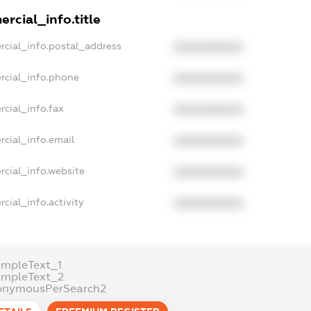
rcial_info.title
rcial_info.postal_address
XXXXXXXXXX
rcial_info.phone
XXXXXXXXXX
rcial_info.fax
XXXXXXXXXX
rcial_info.email
XXXXXXXXXX
rcial_info.website
XXXXXXXXXX
cial_info.activity
XXXXXXXXXX
ampleText_1
ampleText_2
onymousPerSearch2