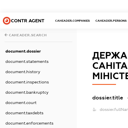
CONTR AGENT
CAHEADER.COMPANIES
CAHEADER.PERSONS
CAHEADER.SEARCH
document.dossier
ДЕРЖА
document.statements
САНІТА
document.history
МІНІСТ
document.inspections
document.bankruptcy
dossier.title
document.court
dossier.fullNa
document.taxdebts
document.enforcements