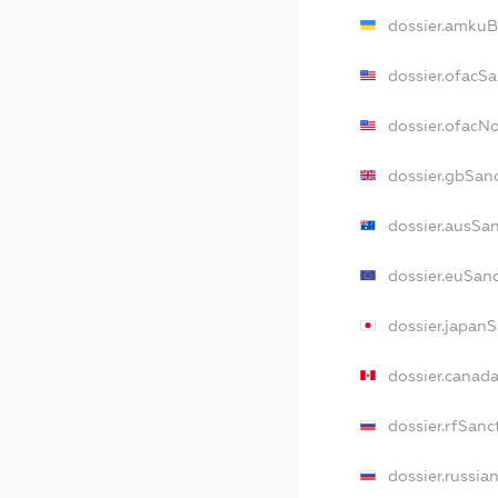
dossier.amkuB
dossier.ofacS
dossier.ofacN
dossier.gbSan
dossier.ausSa
dossier.euSan
dossier.japan
dossier.canad
dossier.rfSanc
dossier.russia