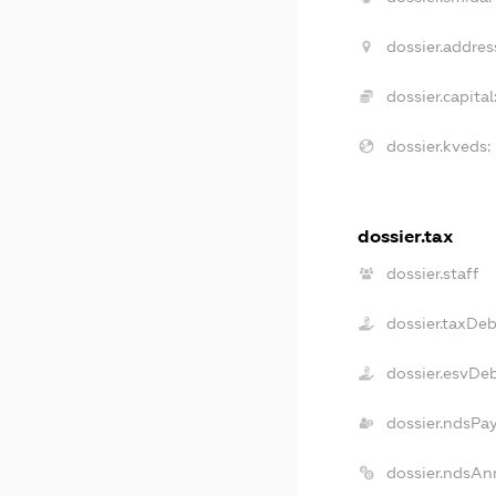
dossier.addres
dossier.capital
dossier.kveds:
dossier.tax
dossier.staff
dossier.taxDeb
dossier.esvDe
dossier.ndsPa
dossier.ndsAn