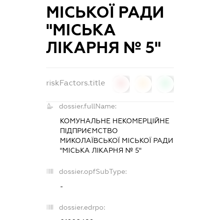
МІСЬКОЇ РАДИ
"МІСЬКА
ЛІКАРНЯ № 5"
riskFactors.title
0
0
0
dossier.fullName:
КОМУНАЛЬНЕ НЕКОМЕРЦІЙНЕ
ПІДПРИЄМСТВО
МИКОЛАЇВСЬКОЇ МІСЬКОЇ РАДИ
"МІСЬКА ЛІКАРНЯ № 5"
dossier.opfSubType:
-
dossier.edrpo: