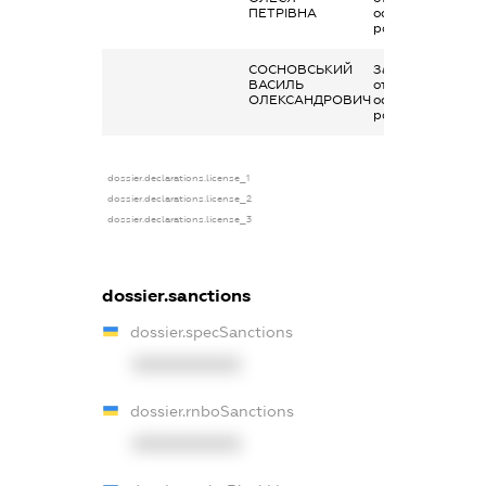
ПЕТРІВНА
основним місцем
роботи
СОСНОВСЬКИЙ
Заробітна плата
ВАСИЛЬ
отримана за
ОЛЕКСАНДРОВИЧ
основним місцем
роботи
dossier.declarations.license_1
dossier.declarations.license_2
dossier.declarations.license_3
dossier.sanctions
dossier.specSanctions
XXXXXXXXXX
dossier.rnboSanctions
XXXXXXXXXX