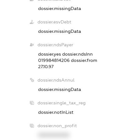
dossier.missingData
dossier.esvDebt
dossier.missingData
dossier.ndsPayer
dossier.yes
dossier.ndsInn
019984814206
dossier.from
27.10.97
dossier.ndsAnnul
dossier.missingData
dossier.single_tax_reg
dossier.notInList
dossier.non_profit
XXXXXXXXXX