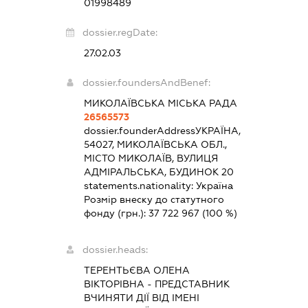
01998489
dossier.regDate:
27.02.03
dossier.foundersAndBenef:
МИКОЛАЇВСЬКА МІСЬКА РАДА
26565573
dossier.founderAddress
УКРАЇНА,
54027, МИКОЛАЇВСЬКА ОБЛ.,
МІСТО МИКОЛАЇВ, ВУЛИЦЯ
АДМІРАЛЬСЬКА, БУДИНОК 20
statements.nationality:
Україна
Розмір внеску до статутного
фонду (грн.):
37 722 967
(100 %)
dossier.heads:
ТЕРЕНТЬЄВА ОЛЕНА
ВІКТОРІВНА
-
ПРЕДСТАВНИК
ВЧИНЯТИ ДІЇ ВІД ІМЕНІ