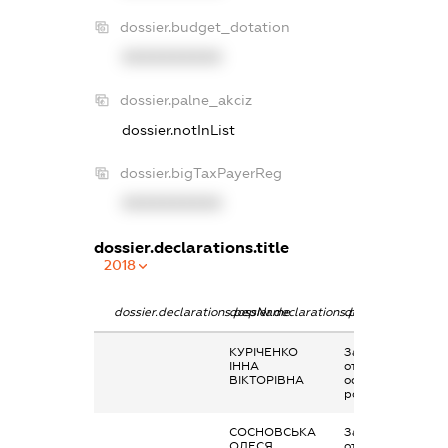
dossier.budget_dotation
XXXXXXXXXX
dossier.palne_akciz
dossier.notInList
dossier.bigTaxPayerReg
XXXXXXXXXX
dossier.declarations.title
2018
dossier.declarations.pepName
dossier.declarations.personName
dossier.declarati
КУРІЧЕНКО
Заробітна плата
ІННА
отримана за
ВІКТОРІВНА
основним місцем
роботи
СОСНОВСЬКА
Заробітна плата
ОЛЕСЯ
отримана за