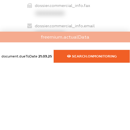
dossier.commercial_info.fax
XXXXXXXXXX
dossier.commercial_info.email
XXXXXXXXXX
freemium.actualData
dossier.commercial_info.website
XXXXXXXXXX
document.dueToDate
21.03.25
SEARCH.ONMONITORING
dossier.commercial_info.activity
XXXXXXXXXX
freemium.exampleText_1
freemium.exampleText_2
freemium.anonymousPerSearch2
FREEMIUM.DETAILS
FREEMIUM.REGISTER