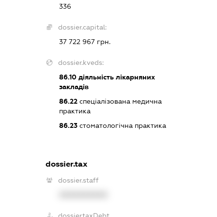
336
dossier.capital:
37 722 967 грн.
dossier.kveds:
86.10
діяльність лікарняних
закладів
86.22
спеціалізована медична
практика
86.23
стоматологічна практика
dossier.tax
dossier.staff
XXXXXXXXXX
dossier.taxDebt