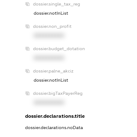
dossier.single_tax_reg
dossier.notInList
dossier.non_profit
XXXXXXXXXX
dossier.budget_dotation
XXXXXXXXXX
dossier.palne_akciz
dossier.notInList
dossier.bigTaxPayerReg
XXXXXXXXXX
dossier.declarations.title
dossier.declarations.noData