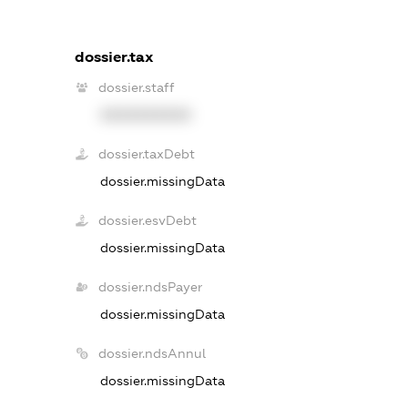
dossier.tax
dossier.staff
XXXXXXXXXX
dossier.taxDebt
dossier.missingData
dossier.esvDebt
dossier.missingData
dossier.ndsPayer
dossier.missingData
dossier.ndsAnnul
dossier.missingData