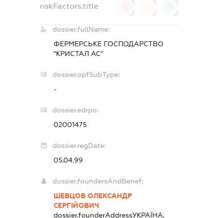
riskFactors.title
0
0
0
dossier.fullName:
ФЕРМЕРСЬКЕ ГОСПОДАРСТВО
"КРИСТАЛ АС"
dossier.opfSubType:
-
dossier.edrpo:
02001475
dossier.regDate:
05.04.99
dossier.foundersAndBenef:
ШЕВЦОВ ОЛЕКСАНДР
СЕРГІЙОВИЧ
dossier.founderAddress
УКРАЇНА,