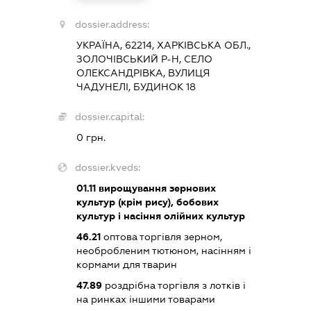
dossier.address:
УКРАЇНА, 62214, ХАРКІВСЬКА ОБЛ.,
ЗОЛОЧІВСЬКИЙ Р-Н, СЕЛО
ОЛЕКСАНДРІВКА, ВУЛИЦЯ
ЧАДУНЕЛІ, БУДИНОК 18
dossier.capital:
0 грн.
dossier.kveds:
01.11
вирощування зернових
культур (крім рису), бобових
культур і насіння олійних культур
46.21
оптова торгівля зерном,
необробленим тютюном, насінням і
кормами для тварин
47.89
роздрібна торгівля з лотків і
на ринках іншими товарами