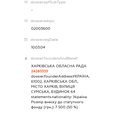
dossier.opfSubType:
-
dossier.edrpo:
02003600
dossier.regDate:
10.03.04
dossier.foundersAndBenef:
ХАРКІВСЬКА ОБЛАСНА РАДА
24283333
dossier.founderAddress
УКРАЇНА,
61002, ХАРКІВСЬКА ОБЛ.,
МІСТО ХАРКІВ, ВУЛИЦЯ
СУМСЬКА, БУДИНОК 64
statements.nationality:
Україна
Розмір внеску до статутного
фонду (грн.):
7 500
(50 %)