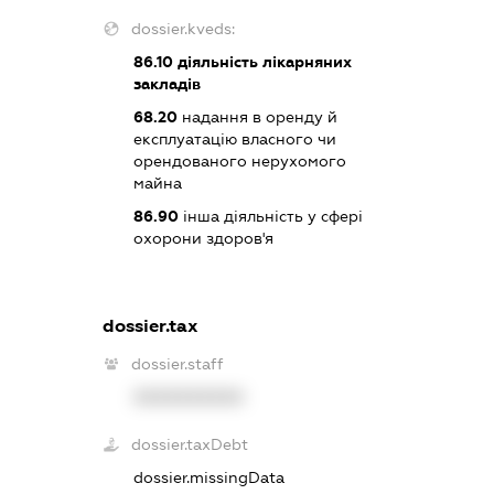
dossier.kveds:
86.10
діяльність лікарняних
закладів
68.20
надання в оренду й
експлуатацію власного чи
орендованого нерухомого
майна
86.90
інша діяльність у сфері
охорони здоров'я
dossier.tax
dossier.staff
XXXXXXXXXX
dossier.taxDebt
dossier.missingData