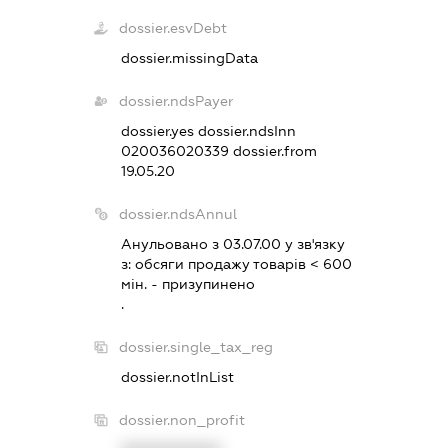
dossier.esvDebt
dossier.missingData
dossier.ndsPayer
dossier.yes
dossier.ndsInn
020036020339
dossier.from
19.05.20
dossier.ndsAnnul
Анульовано з 03.07.00 у зв'язку
з:
обсяги продажу товарiв < 600
мiн. - призупинено
.
dossier.single_tax_reg
dossier.notInList
dossier.non_profit