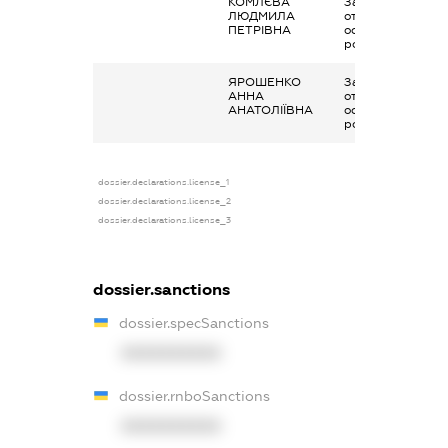
КОМЛЄВА
Заробітна плата
ЛЮДМИЛА
отримана за
ПЕТРІВНА
основним місцем
роботи
ЯРОШЕНКО
Заробітна плата
АННА
отримана за
АНАТОЛІЇВНА
основним місцем
роботи
dossier.declarations.license_1
dossier.declarations.license_2
dossier.declarations.license_3
dossier.sanctions
dossier.specSanctions
XXXXXXXXXX
dossier.rnboSanctions
XXXXXXXXXX