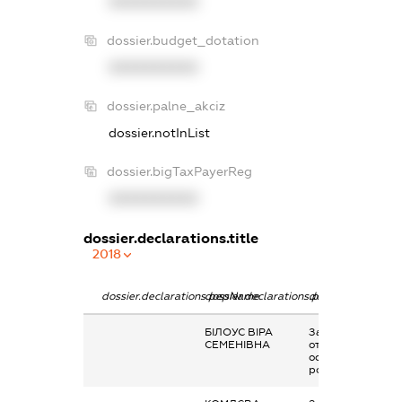
XXXXXXXXXX
dossier.budget_dotation
XXXXXXXXXX
dossier.palne_akciz
dossier.notInList
dossier.bigTaxPayerReg
XXXXXXXXXX
dossier.declarations.title
2018
dossier.declarations.pepName
dossier.declarations.personName
dossier.declarati
БІЛОУС ВІРА
Заробітна плата
СЕМЕНІВНА
отримана за
основним місцем
роботи