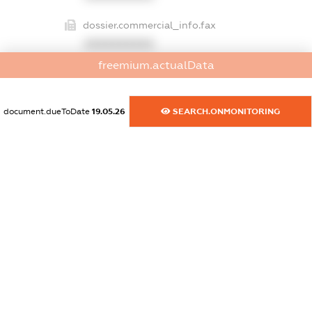
dossier.commercial_info.fax
XXXXXXXXXX
freemium.actualData
dossier.commercial_info.email
XXXXXXXXXX
document.dueToDate
19.05.26
SEARCH.ONMONITORING
dossier.commercial_info.website
XXXXXXXXXX
dossier.commercial_info.activity
XXXXXXXXXX
freemium.exampleText_1
freemium.exampleText_2
freemium.anonymousPerSearch2
FREEMIUM.DETAILS