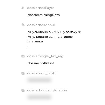
dossier.ndsPayer
dossier.missingData
dossier.ndsAnnul
Анульовано з 27.02.11 у зв'язку з:
Анульовано за iнiцiативою
платника
.
dossier.single_tax_reg
dossier.notInList
dossier.non_profit
XXXXXXXXXX
dossier.budget_dotation
XXXXXXXXXX