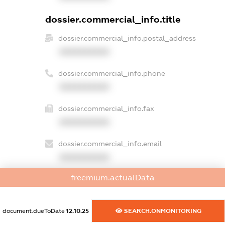
dossier.commercial_info.title
dossier.commercial_info.postal_address
XXXXXXXXXX
dossier.commercial_info.phone
XXXXXXXXXX
dossier.commercial_info.fax
XXXXXXXXXX
dossier.commercial_info.email
XXXXXXXXXX
freemium.actualData
dossier.commercial_info.website
XXXXXXXXXX
document.dueToDate
12.10.25
SEARCH.ONMONITORING
dossier.commercial_info.activity