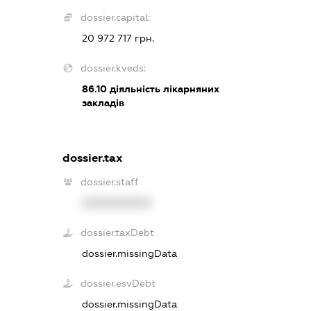
dossier.capital:
20 972 717 грн.
dossier.kveds:
86.10
діяльність лікарняних
закладів
dossier.tax
dossier.staff
XXXXXXXXXX
dossier.taxDebt
dossier.missingData
dossier.esvDebt
dossier.missingData