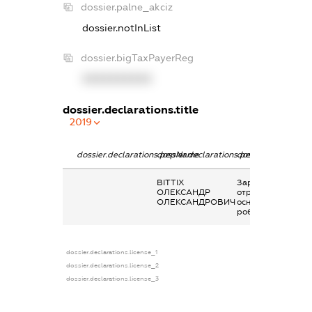
dossier.palne_akciz
dossier.notInList
dossier.bigTaxPayerReg
XXXXXXXXXX
dossier.declarations.title
2019
dossier.declarations.pepName
dossier.declarations.personName
dossier.declaratio
ВІТТІХ
Заробітна плата
ОЛЕКСАНДР
отримана за
ОЛЕКСАНДРОВИЧ
основним місцем
роботи
dossier.declarations.license_1
dossier.declarations.license_2
dossier.declarations.license_3