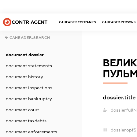
CONTR AGENT
CAHEADER.COMPANIES
CAHEADER.PERSONS
CAHEADER.SEARCH
document.dossier
ВЕЛИ
document.statements
ПУЛЬМ
document.history
document.inspections
dossier.title
document.bankruptcy
document.court
dossier.full
document.taxdebts
dossier.opf
document.enforcements