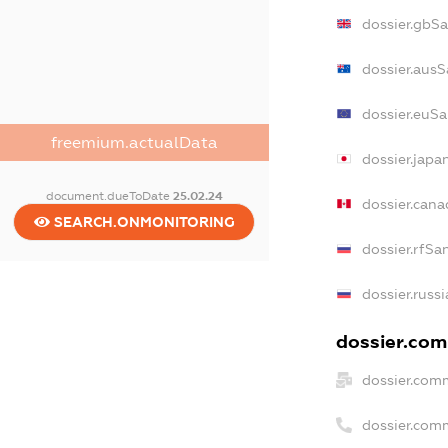
dossier.gbS
dossier.ausS
dossier.euSa
freemium.actualData
dossier.japa
document.dueToDate
25.02.24
dossier.can
SEARCH.ONMONITORING
dossier.rfSa
dossier.russ
dossier.comm
dossier.com
dossier.com