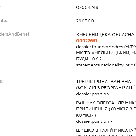
o:
02004249
ate:
29.03.00
ndersAndBenef:
ХМЕЛЬНИЦЬКА ОБЛАСНА
00022651
dossier.founderAddress
УКРА
МІСТО ХМЕЛЬНИЦЬКИЙ, М
БУДИНОК 2
statements.nationality:
Укра
s:
ТРЕТЯК ІРИНА ІВАНІВНА
-
(КОМІСІЯ З РЕОРГАНІЗАЦІЇ
dossier.position -
РАЇНЧУК ОЛЕКСАНДР МИ
ПРИПИНЕННЯ (КОМІСІЯ З Р
КОМІСІЯ)
dossier.position -
ШИШКО ВІТАЛІЙ МИКОЛА