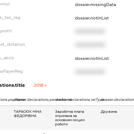
Annul
dossier.missingData
le_tax_reg
dossier.notInList
profit
XXXXXXXXXX
get_dotation
XXXXXXXXXX
e_akciz
dossier.notInList
TaxPayerReg
XXXXXXXXXX
ations.title
2018
ations.pepName
dossier.declarations.personName
dossier.declarations.relType
dossier.declaratio
ТАРАСЮК НІНА
Заробітна плата
Дружина
ФЕДОРІВНА
отримана за
основним місцем
роботи