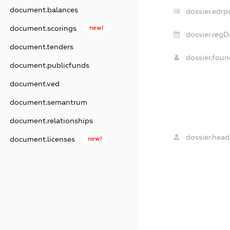
document.balances
dossier.edrp
document.scorings
new!
dossier.regD
document.tenders
dossier.fou
document.publicfunds
document.ved
document.semantrum
document.relationships
dossier.head
document.licenses
new!