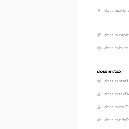
dossier.addr
dossier.capit
dossier.kved
dossier.tax
dossier.staff
dossier.taxD
dossier.esv
dossier.ndsP