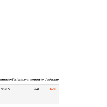
ns.personStatus
dossier.declarations.amount
dossier.declarations.currency
dossier.declarations.source
95 672
UAH
НАЗК