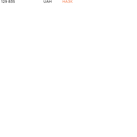
129 835
UAH
НАЗК