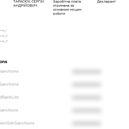
ТАРАСЮК СЕРГІЙ
Заробітна плата
Декларант
АНДРІЙОВИЧ
отримана за
основним місцем
роботи
ense_1
ense_2
ense_3
ions
Sanctions
XXXXXXXXXX
oSanctions
XXXXXXXXXX
uBlackList
XXXXXXXXXX
Sanctions
XXXXXXXXXX
cNonSdnSanctions
XXXXXXXXXX