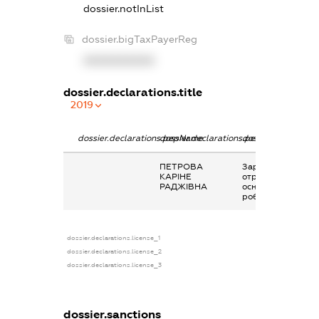
dossier.notInList
dossier.bigTaxPayerReg
XXXXXXXXXX
dossier.declarations.title
2019
dossier.declarations.pepName
dossier.declarations.personName
dossier.declaratio
ПЕТРОВА
Заробітна плата
КАРІНЕ
отримана за
РАДЖІВНА
основним місцем
роботи
dossier.declarations.license_1
dossier.declarations.license_2
dossier.declarations.license_3
dossier.sanctions