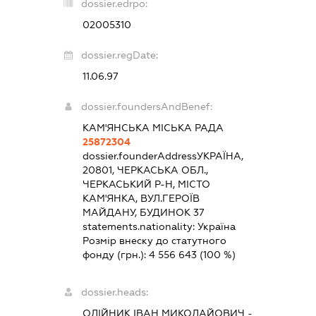
dossier.edrpo:
02005310
dossier.regDate:
11.06.97
dossier.foundersAndBenef:
КАМ'ЯНСЬКА МІСЬКА РАДА
25872304
dossier.founderAddress
УКРАЇНА,
20801, ЧЕРКАСЬКА ОБЛ.,
ЧЕРКАСЬКИЙ Р-Н, МІСТО
КАМ'ЯНКА, ВУЛ.ГЕРОЇВ
МАЙДАНУ, БУДИНОК 37
statements.nationality:
Україна
Розмір внеску до статутного
фонду (грн.):
4 556 643
(100 %)
dossier.heads:
ОЛІЙНИК ІВАН МИКОЛАЙОВИЧ
-