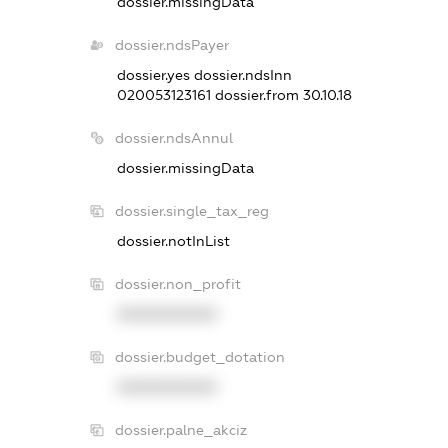
dossier.missingData
dossier.ndsPayer
dossier.yes
dossier.ndsInn
020053123161
dossier.from 30.10.18
dossier.ndsAnnul
dossier.missingData
dossier.single_tax_reg
dossier.notInList
dossier.non_profit
XXXXXXXXXX
dossier.budget_dotation
XXXXXXXXXX
dossier.palne_akciz