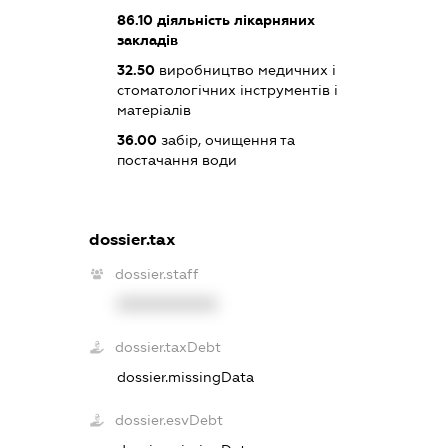
86.10
діяльність лікарняних
закладів
32.50
виробництво медичних і
стоматологічних інструментів і
матеріалів
36.00
забір, очищення та
постачання води
dossier.tax
dossier.staff
XXXXXXXXXX
dossier.taxDebt
dossier.missingData
dossier.esvDebt