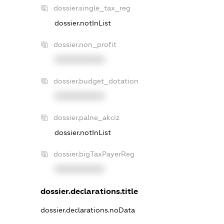
dossier.single_tax_reg
dossier.notInList
dossier.non_profit
XXXXXXXXXX
dossier.budget_dotation
XXXXXXXXXX
dossier.palne_akciz
dossier.notInList
dossier.bigTaxPayerReg
XXXXXXXXXX
dossier.declarations.title
dossier.declarations.noData