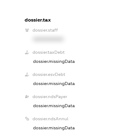
dossier.tax
dossier.staff
XXXXXXXXXX
dossier.taxDebt
dossier.missingData
dossier.esvDebt
dossier.missingData
dossier.ndsPayer
dossier.missingData
dossier.ndsAnnul
dossier.missingData