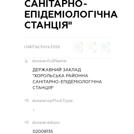
САНІТАРНО-
ЕПІДЕМІОЛОГІЧНА
СТАНЦІЯ"
riskFactors.title
0
0
0
dossier.fullName:
ДЕРЖАВНИЙ ЗАКЛАД
"ХОРОЛЬСЬКА РАЙОННА
САНІТАРНО-ЕПІДЕМІОЛОГІЧНА
СТАНЦІЯ"
dossier.opfSubType:
-
dossier.edrpo:
02008135