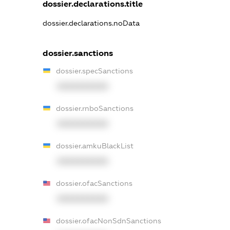
dossier.declarations.title
dossier.declarations.noData
dossier.sanctions
dossier.specSanctions
XXXXXXXXXX
dossier.rnboSanctions
XXXXXXXXXX
dossier.amkuBlackList
XXXXXXXXXX
dossier.ofacSanctions
XXXXXXXXXX
dossier.ofacNonSdnSanctions