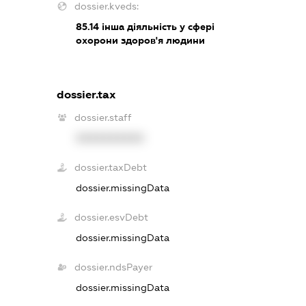
dossier.kveds:
85.14
інша діяльність у сфері
охорони здоров'я людини
dossier.tax
dossier.staff
XXXXXXXXXX
dossier.taxDebt
dossier.missingData
dossier.esvDebt
dossier.missingData
dossier.ndsPayer
dossier.missingData