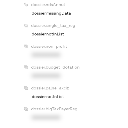
dossier.ndsAnnul
dossier.missingData
dossier.single_tax_reg
dossier.notInList
dossier.non_profit
XXXXXXXXXX
dossier.budget_dotation
XXXXXXXXXX
dossier.palne_akciz
dossier.notInList
dossier.bigTaxPayerReg
XXXXXXXXXX