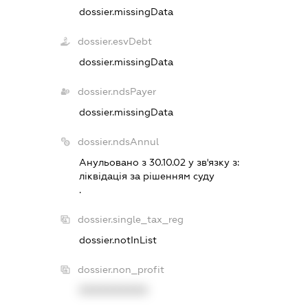
dossier.missingData
dossier.esvDebt
dossier.missingData
dossier.ndsPayer
dossier.missingData
dossier.ndsAnnul
Анульовано з 30.10.02 у зв'язку з:
лiквiдацiя за рiшенням суду
.
dossier.single_tax_reg
dossier.notInList
dossier.non_profit
XXXXXXXXXX