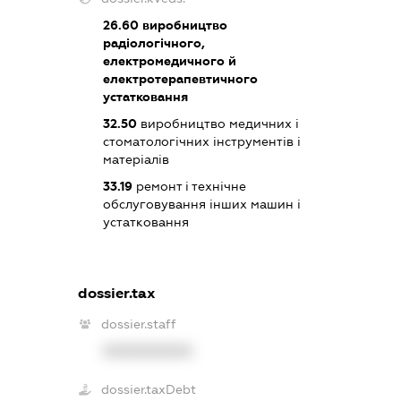
26.60
виробництво
радіологічного,
електромедичного й
електротерапевтичного
устатковання
32.50
виробництво медичних і
стоматологічних інструментів і
матеріалів
33.19
ремонт і технічне
обслуговування інших машин і
устатковання
dossier.tax
dossier.staff
XXXXXXXXXX
dossier.taxDebt