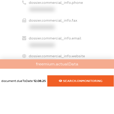
dossier.commercial_info.phone
XXXXXXXXXX
dossier.commercial_info.fax
XXXXXXXXXX
dossier.commercial_info.email
XXXXXXXXXX
dossier.commercial_info.website
XXXXXXXXXX
freemium.actualData
dossier.commercial_info.activity
XXXXXXXXXX
document.dueToDate
12.08.25
SEARCH.ONMONITORING
freemium.exampleText_1
freemium.exampleText_2
freemium.anonymousPerSearch2