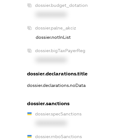
dossier.budget_dotation
XXXXXXXXXX
dossier.palne_akciz
dossier.notInList
dossier.bigTaxPayerReg
XXXXXXXXXX
dossier.declarations.title
dossier.declarations.noData
dossier.sanctions
dossier.specSanctions
XXXXXXXXXX
dossier.rnboSanctions