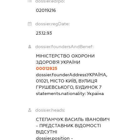
dossier.edrpo:
02019216
dossier.regDate:
23.12.93
dossier.foundersAndBenef:
МІНІСТЕРСТВО ОХОРОНИ
ЗДОРОВ'Я УКРАЇНИ
00012925
dossier.founderAddress
УКРАЇНА,
01021, МІСТО КИЇВ, ВУЛИЦЯ
ГРУШЕВСЬКОГО, БУДИНОК 7
statements.nationality:
Україна
dossier.heads:
СТЕПАНЧУК ВАСИЛЬ ІВАНОВИЧ
-
ПРЕДСТАВНИК
ВІДОМОСТІ
ВІДСУТНІ
dossier.position -