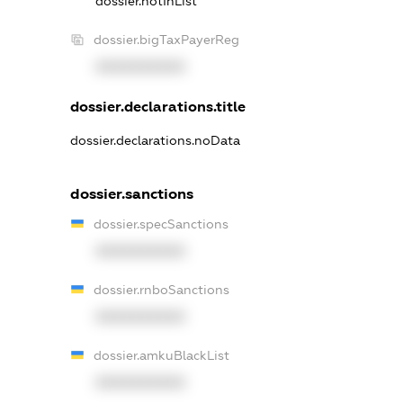
dossier.notInList
dossier.bigTaxPayerReg
XXXXXXXXXX
dossier.declarations.title
dossier.declarations.noData
dossier.sanctions
dossier.specSanctions
XXXXXXXXXX
dossier.rnboSanctions
XXXXXXXXXX
dossier.amkuBlackList
XXXXXXXXXX