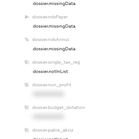
dossier.missingData
dossier.ndsPayer
dossier.missingData
dossier.ndsAnnul
dossier.missingData
dossier.single_tax_reg
dossier.notInList
dossier.non_profit
XXXXXXXXXX
dossier.budget_dotation
XXXXXXXXXX
dossier.palne_akciz