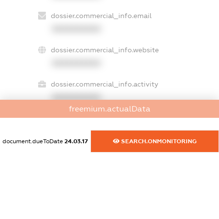
dossier.commercial_info.email
XXXXXXXXXX
dossier.commercial_info.website
XXXXXXXXXX
dossier.commercial_info.activity
XXXXXXXXXX
freemium.actualData
freemium.exampleText_1
document.dueToDate
24.03.17
SEARCH.ONMONITORING
freemium.exampleText_2
freemium.anonymousPerSearch2
FREEMIUM.DETAILS
FREEMIUM.REGISTER