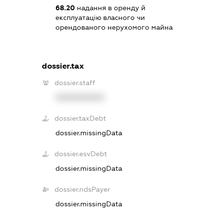
68.20
надання в оренду й
експлуатацію власного чи
орендованого нерухомого майна
dossier.tax
dossier.staff
XXXXXXXXXX
dossier.taxDebt
dossier.missingData
dossier.esvDebt
dossier.missingData
dossier.ndsPayer
dossier.missingData