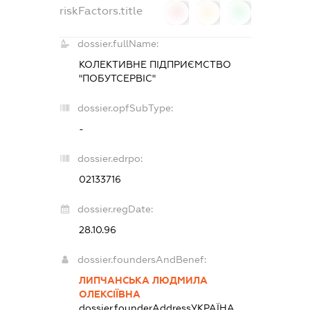
riskFactors.title
0
0
0
dossier.fullName:
КОЛЕКТИВНЕ ПІДПРИЄМСТВО
"ПОБУТСЕРВІС"
dossier.opfSubType:
-
dossier.edrpo:
02133716
dossier.regDate:
28.10.96
dossier.foundersAndBenef:
ЛИПЧАНСЬКА ЛЮДМИЛА
ОЛЕКСІЇВНА
dossier.founderAddress
УКРАЇНА,