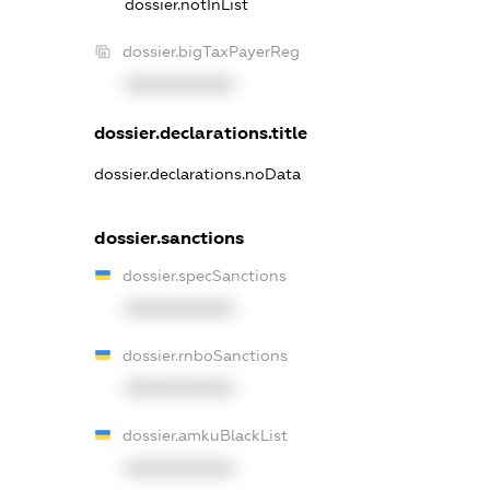
dossier.notInList
dossier.bigTaxPayerReg
XXXXXXXXXX
dossier.declarations.title
dossier.declarations.noData
dossier.sanctions
dossier.specSanctions
XXXXXXXXXX
dossier.rnboSanctions
XXXXXXXXXX
dossier.amkuBlackList
XXXXXXXXXX