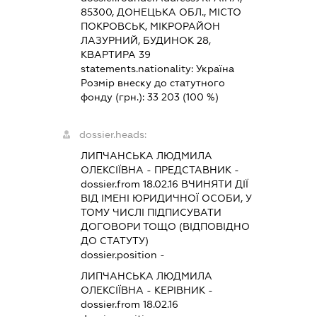
85300, ДОНЕЦЬКА ОБЛ., МІСТО
ПОКРОВСЬК, МІКРОРАЙОН
ЛАЗУРНИЙ, БУДИНОК 28,
КВАРТИРА 39
statements.nationality:
Україна
Розмір внеску до статутного
фонду (грн.):
33 203
(100 %)
dossier.heads:
ЛИПЧАНСЬКА ЛЮДМИЛА
ОЛЕКСІЇВНА
-
ПРЕДСТАВНИК
-
dossier.from 18.02.16
ВЧИНЯТИ ДІЇ
ВІД ІМЕНІ ЮРИДИЧНОЇ ОСОБИ, У
ТОМУ ЧИСЛІ ПІДПИСУВАТИ
ДОГОВОРИ ТОЩО (ВІДПОВІДНО
ДО СТАТУТУ)
dossier.position -
ЛИПЧАНСЬКА ЛЮДМИЛА
ОЛЕКСІЇВНА
-
КЕРІВНИК
-
dossier.from 18.02.16