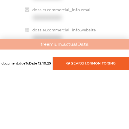
dossier.commercial_info.email
XXXXXXXXXX
dossier.commercial_info.website
XXXXXXXXXX
freemium.actualData
dossier.commercial_info.activity
XXXXXXXXXX
document.dueToDate
12.10.25
SEARCH.ONMONITORING
freemium.exampleText_1
freemium.exampleText_2
freemium.anonymousPerSearch2
FREEMIUM.DETAILS
FREEMIUM.REGISTER