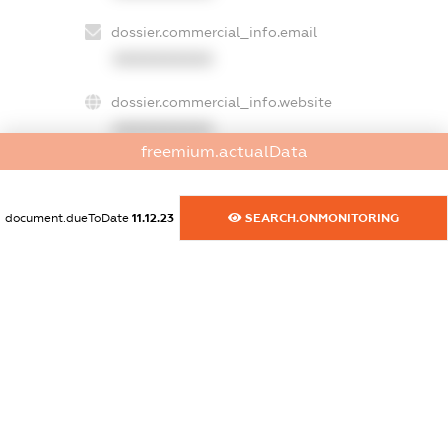
dossier.commercial_info.email
XXXXXXXXXX
dossier.commercial_info.website
XXXXXXXXXX
freemium.actualData
dossier.commercial_info.activity
XXXXXXXXXX
document.dueToDate
11.12.23
SEARCH.ONMONITORING
freemium.exampleText_1
freemium.exampleText_2
freemium.anonymousPerSearch2
FREEMIUM.DETAILS
FREEMIUM.REGISTER