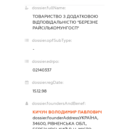
dossier.fullName:
ТОВАРИСТВО З ДОДАТКОВОЮ
ВІДПОВІДАЛЬНІСТЮ "БЕРЕЗНЕ
РАЙСІЛЬКОМУНГОСП"
dossier.opfSubType:
-
dossier.edrpo:
02140337
dossier.regDate:
15.12.98
dossier.foundersAndBenef:
КИЧУН ВОЛОДИМИР ПАВЛОВИЧ
dossier.founderAddress
УКРАЇНА,
34600, РІВНЕНСЬКА ОБЛ.,