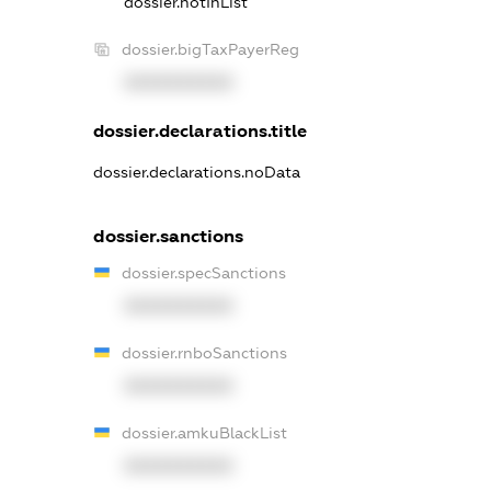
dossier.notInList
dossier.bigTaxPayerReg
XXXXXXXXXX
dossier.declarations.title
dossier.declarations.noData
dossier.sanctions
dossier.specSanctions
XXXXXXXXXX
dossier.rnboSanctions
XXXXXXXXXX
dossier.amkuBlackList
XXXXXXXXXX