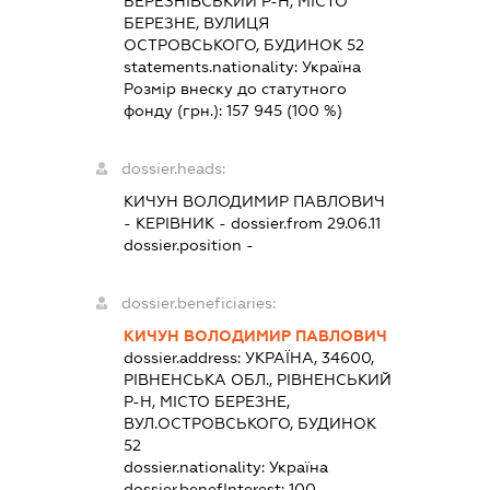
БЕРЕЗНІВСЬКИЙ Р-Н, МІСТО
БЕРЕЗНЕ, ВУЛИЦЯ
ОСТРОВСЬКОГО, БУДИНОК 52
statements.nationality:
Україна
Розмір внеску до статутного
фонду (грн.):
157 945
(100 %)
dossier.heads:
КИЧУН ВОЛОДИМИР ПАВЛОВИЧ
-
КЕРІВНИК
- dossier.from 29.06.11
dossier.position -
dossier.beneficiaries:
КИЧУН ВОЛОДИМИР ПАВЛОВИЧ
dossier.address:
УКРАЇНА, 34600,
РІВНЕНСЬКА ОБЛ., РІВНЕНСЬКИЙ
Р-Н, МІСТО БЕРЕЗНЕ,
ВУЛ.ОСТРОВСЬКОГО, БУДИНОК
52
dossier.nationality:
Україна
dossier.benefInterest:
100