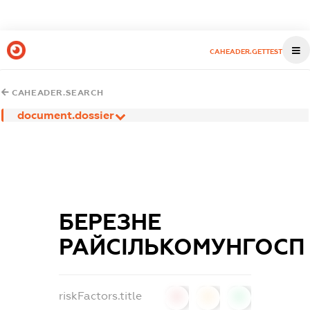
CAHEADER.GETTEST
CAHEADER.SEARCH
document.dossier
БЕРЕЗНЕ
РАЙСІЛЬКОМУНГОСП
riskFactors.title
0
0
0