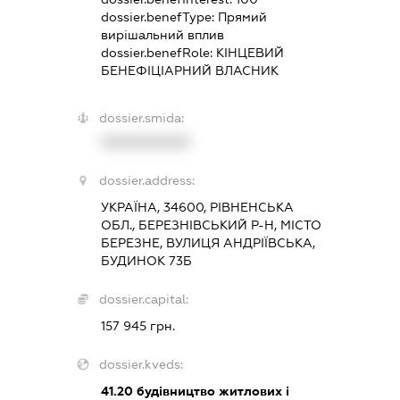
dossier.benefType:
Прямий
вирішальний вплив
dossier.benefRole:
КІНЦЕВИЙ
БЕНЕФІЦІАРНИЙ ВЛАСНИК
dossier.smida:
XXXXXXXXXX
dossier.address:
УКРАЇНА, 34600, РІВНЕНСЬКА
ОБЛ., БЕРЕЗНІВСЬКИЙ Р-Н, МІСТО
БЕРЕЗНЕ, ВУЛИЦЯ АНДРІЇВСЬКА,
БУДИНОК 73Б
dossier.capital:
157 945 грн.
dossier.kveds:
41.20
будівництво житлових і