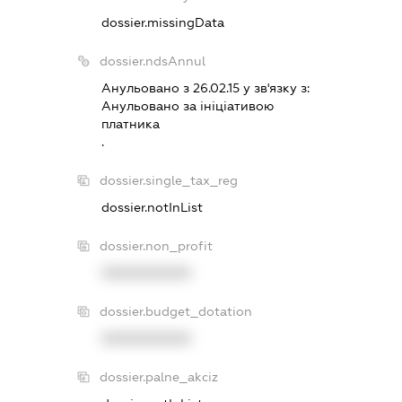
dossier.missingData
dossier.ndsAnnul
Анульовано з 26.02.15 у зв'язку з:
Анульовано за iнiцiативою
платника
.
dossier.single_tax_reg
dossier.notInList
dossier.non_profit
XXXXXXXXXX
dossier.budget_dotation
XXXXXXXXXX
dossier.palne_akciz