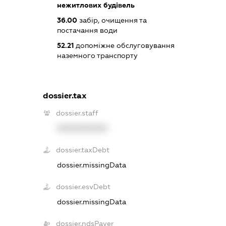
нежитлових будівель
36.00
забір, очищення та
постачання води
52.21
допоміжне обслуговування
наземного транспорту
dossier.tax
dossier.staff
XXXXXXXXXX
dossier.taxDebt
dossier.missingData
dossier.esvDebt
dossier.missingData
dossier.ndsPayer