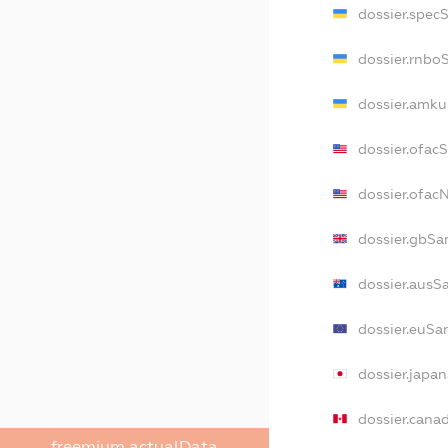
dossier.spec
dossier.rnbo
dossier.amku
dossier.ofac
dossier.ofa
dossier.gbSa
dossier.ausS
dossier.euSa
dossier.japa
dossier.cana
freemium.actualData