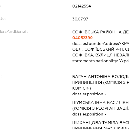
:
02142554
te:
30.07.97
dersAndBenef:
СОФІЇВСЬКА РАЙОННА ДЕ
04052399
dossier.founderAddress
УКРА
ОБЛ., СОФІЇВСЬКИЙ Р-Н, 
СОФІЇВКА, ВУЛИЦЯ НЕЗАЛ
statements.nationality:
Укра
:
БАГАН АНТОНІНА ВОЛОД
ПРИПИНЕННЯ (КОМІСІЯ З Р
КОМІСІЯ)
dossier.position -
ШУМСЬКА ІННА ВАСИЛІВ
(КОМІСІЯ З РЕОРГАНІЗАЦІЇ
dossier.position -
ШИХАНЦОВА ТАМІЛА ВАС
ПРИПИНЕННЯ АБО ЛІКВІД