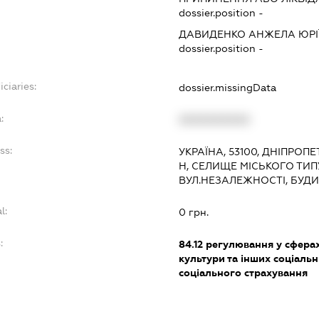
dossier.position -
ДАВИДЕНКО АНЖЕЛА ЮРІ
dossier.position -
iciaries:
dossier.missingData
:
XXXXXXXXXX
ss:
УКРАЇНА, 53100, ДНІПРОП
Н, СЕЛИЩЕ МІСЬКОГО ТИПУ
ВУЛ.НЕЗАЛЕЖНОСТІ, БУДИ
l:
0 грн.
:
84.12
регулювання у сферах 
культури та інших соціальн
соціального страхування