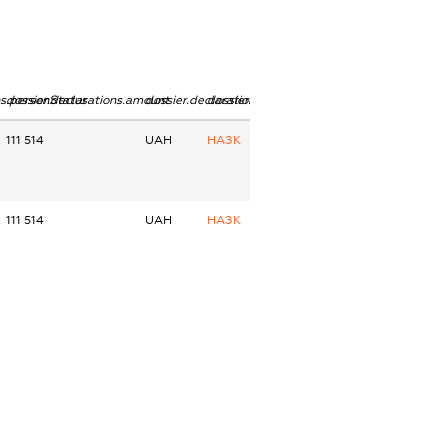
ns.personStatus
dossier.declarations.amount
dossier.declarations.currency
dossier.declarations.source
111 514
UAH
НАЗК
111 514
UAH
НАЗК