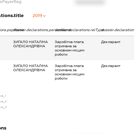
axPayerReg
XXXXXXXXXX
tions.title
2019
tions.pepName
dossier.declarations.personName
dossier.declarations.relType
dossier.declaratio
ЗИГАЛО НАТАЛІНА
Заробітна плата
Декларант
ОЛЕКСАНДРІВНА
отримана за
основним місцем
роботи
ЗИГАЛО НАТАЛІНА
Заробітна плата
Декларант
ОЛЕКСАНДРІВНА
отримана за
основним місцем
роботи
nse_1
ense_2
ense_3
ons