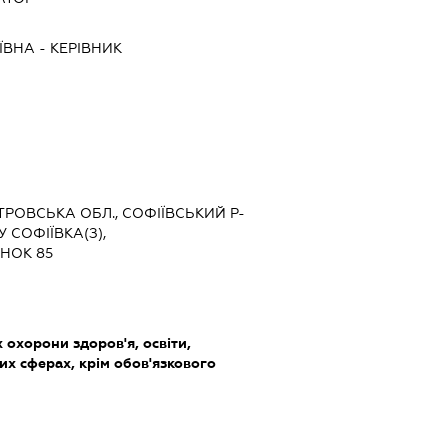
ЇВНА
-
КЕРІВНИК
ЕТРОВСЬКА ОБЛ., СОФІЇВСЬКИЙ Р-
 СОФІЇВКА(З),
НОК 85
охорони здоров'я, освіти,
их сферах, крім обов'язкового