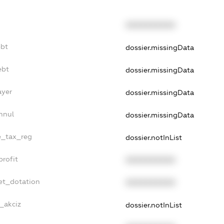
XXXXXXXXXX
ebt
dossier.missingData
ebt
dossier.missingData
ayer
dossier.missingData
nnul
dossier.missingData
le_tax_reg
dossier.notInList
profit
XXXXXXXXXX
et_dotation
XXXXXXXXXX
e_akciz
dossier.notInList