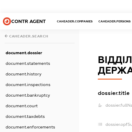
CONTR AGENT
CAHEADER.COMPANIES
CAHEADER.PERSONS
CAHEADER.SEARCH
document.dossier
ВІДДІ
document.statements
ДЕРЖА
document.history
document.inspections
dossier.title
document.bankruptcy
dossier.fullN
document.court
document.taxdebts
dossier.opfS
document.enforcements