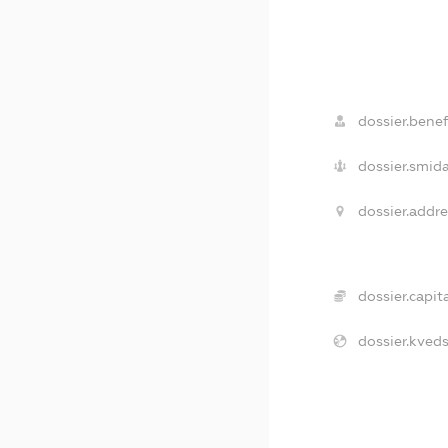
dossier.benef
dossier.smida
dossier.addre
dossier.capita
dossier.kveds