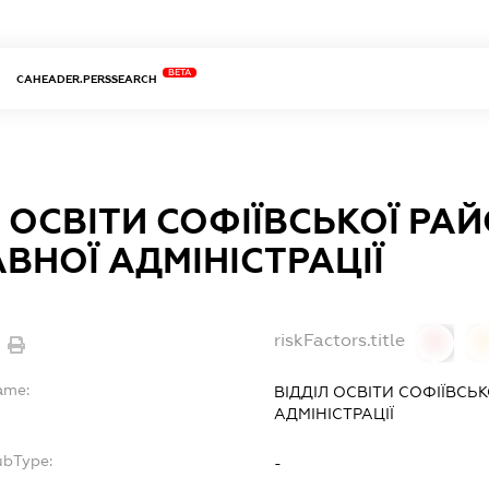
BETA
CAHEADER.PERSSEARCH
Л ОСВІТИ СОФІЇВСЬКОЇ РА
ВНОЇ АДМІНІСТРАЦІЇ
riskFactors.title
0
ame:
ВІДДІЛ ОСВІТИ СОФІЇВСЬ
АДМІНІСТРАЦІЇ
ubType:
-