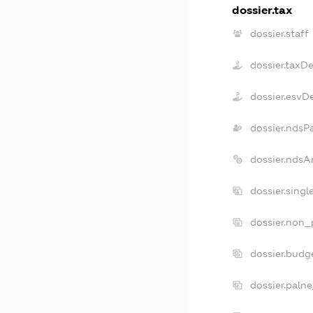
dossier.tax
dossier.staff
dossier.taxD
dossier.esvD
dossier.ndsP
dossier.ndsA
dossier.sing
dossier.non_
dossier.budg
dossier.paln