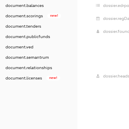
dossier.edrpo
document.balances
document.scorings
new!
dossier.regDa
document.tenders
dossier.foun
document.publicfunds
document.ved
document.semantrum
document.relationships
dossier.heads
document.licenses
new!