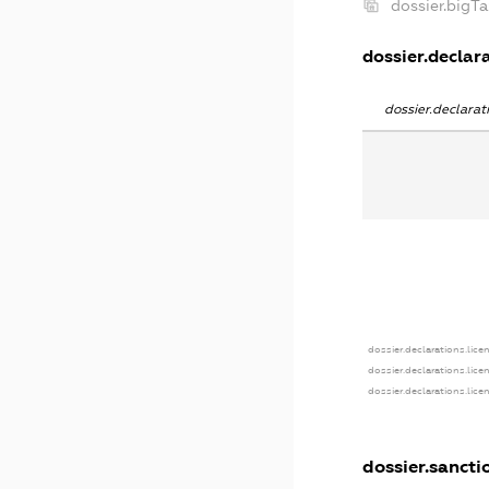
dossier.bigT
dossier.declara
dossier.declara
dossier.declarations.lice
dossier.declarations.lic
dossier.declarations.lic
dossier.sancti