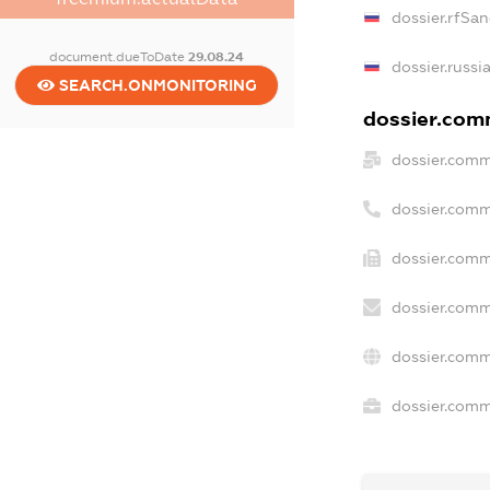
dossier.rfSa
document.dueToDate
29.08.24
dossier.russi
SEARCH.ONMONITORING
dossier.comm
dossier.comm
dossier.comm
dossier.comm
dossier.comm
dossier.comm
dossier.comme