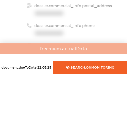
dossier.commercial_info.postal_address
XXXXXXXXXX
dossier.commercial_info.phone
XXXXXXXXXX
dossier.commercial_info.fax
freemium.actualData
XXXXXXXXXX
dossier.commercial_info.email
document.dueToDate
22.03.25
SEARCH.ONMONITORING
XXXXXXXXXX
dossier.commercial_info.website
XXXXXXXXXX
dossier.commercial_info.activity
XXXXXXXXXX