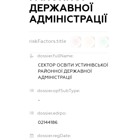
ДЕРЖАВНОЇ
АДМІНІСТРАЦІЇ
riskFactors.title
0
0
0
dossier.fullName:
СЕКТОР ОСВІТИ УСТИНІВСЬКОЇ
РАЙОННОЇ ДЕРЖАВНОЇ
АДМІНІСТРАЦІЇ
dossier.opfSubType:
-
dossier.edrpo:
02144186
dossier.regDate: