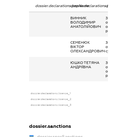
dossier.declarations.pepName
dossier.declarations.personName
dossier.declarati
ВИННИК
Заробітна плата
ВОЛОДИМИР
отримана за
АНАТОЛІЙОВИЧ
основним місцем
роботи
СЕМЕНЮК
Заробітна плата
ВІКТОР
отримана за
ОЛЕКСАНДРОВИЧ
сумісництвом
ЮШКО ТЕТЯНА
Заробітна плата
АНДРІЇВНА
отримана за
основним місцем
роботи
dossier.declarations.license_1
dossier.declarations.license_2
dossier.declarations.license_3
dossier.sanctions
dossier.specSanctions