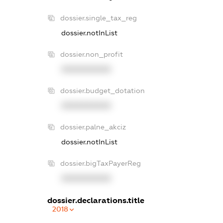
dossier.single_tax_reg
dossier.notInList
dossier.non_profit
XXXXXXXXXX
dossier.budget_dotation
XXXXXXXXXX
dossier.palne_akciz
dossier.notInList
dossier.bigTaxPayerReg
XXXXXXXXXX
dossier.declarations.title
2018