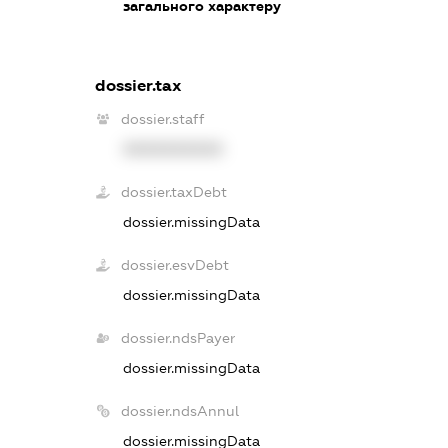
загального характеру
dossier.tax
dossier.staff
XXXXXXXXXX
dossier.taxDebt
dossier.missingData
dossier.esvDebt
dossier.missingData
dossier.ndsPayer
dossier.missingData
dossier.ndsAnnul
dossier.missingData