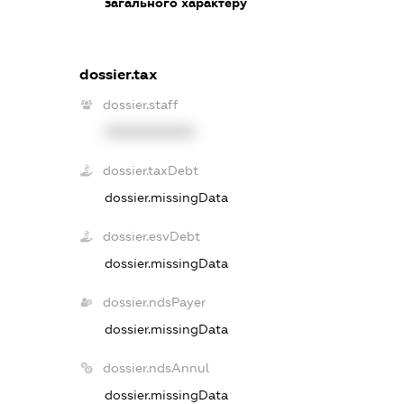
загального характеру
dossier.tax
dossier.staff
XXXXXXXXXX
dossier.taxDebt
dossier.missingData
dossier.esvDebt
dossier.missingData
dossier.ndsPayer
dossier.missingData
dossier.ndsAnnul
dossier.missingData