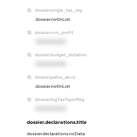
dossier.single_tax_reg
dossier.notInList
dossier.non_profit
XXXXXXXXXX
dossier.budget_dotation
XXXXXXXXXX
dossier.palne_akciz
dossier.notInList
dossier.bigTaxPayerReg
XXXXXXXXXX
dossier.declarations.title
dossier.declarations.noData