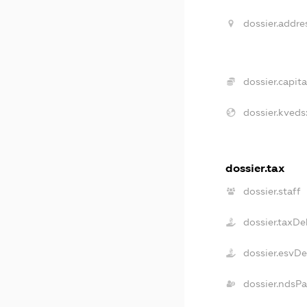
dossier.addre
dossier.capita
dossier.kveds
dossier.tax
dossier.staff
dossier.taxDe
dossier.esvD
dossier.ndsP