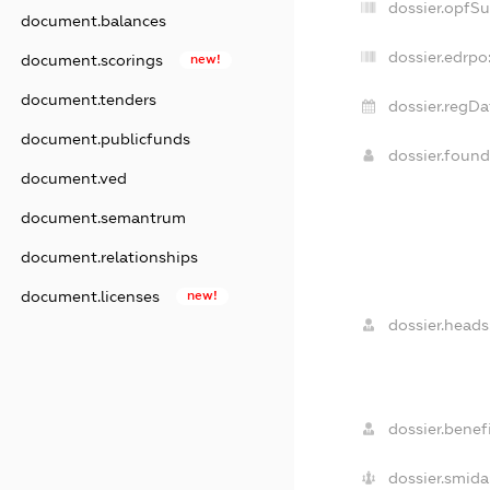
dossier.opfS
document.balances
dossier.edrpo
document.scorings
new!
document.tenders
dossier.regDa
document.publicfunds
dossier.foun
document.ved
document.semantrum
document.relationships
document.licenses
new!
dossier.heads
dossier.benefi
dossier.smida