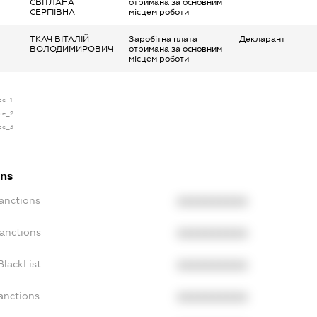
СВІТЛАНА
отримана за основним
СЕРГІЇВНА
місцем роботи
ТКАЧ ВІТАЛІЙ
Заробітна плата
Декларант
ВОЛОДИМИРОВИЧ
отримана за основним
місцем роботи
nse_1
nse_2
nse_3
ons
Sanctions
XXXXXXXXXX
Sanctions
XXXXXXXXXX
BlackList
XXXXXXXXXX
anctions
XXXXXXXXXX