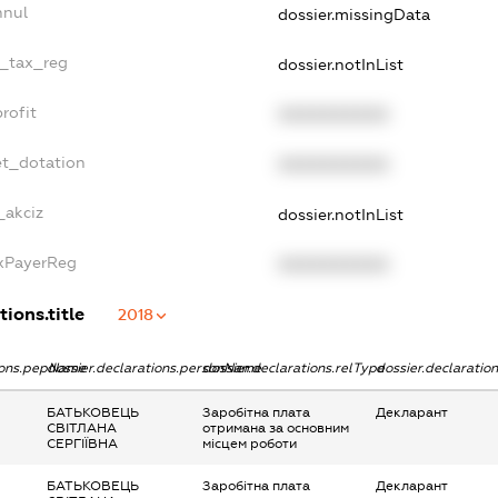
nnul
dossier.missingData
e_tax_reg
dossier.notInList
rofit
XXXXXXXXXX
et_dotation
XXXXXXXXXX
_akciz
dossier.notInList
axPayerReg
XXXXXXXXXX
tions.title
2018
tions.pepName
dossier.declarations.personName
dossier.declarations.relType
dossier.declaratio
БАТЬКОВЕЦЬ
Заробітна плата
Декларант
СВІТЛАНА
отримана за основним
СЕРГІЇВНА
місцем роботи
БАТЬКОВЕЦЬ
Заробітна плата
Декларант