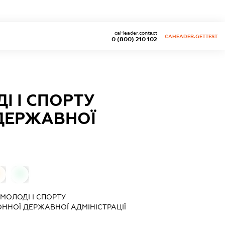
caHeader.contact
CAHEADER.GETTEST
0 (800) 210 102
І І СПОРТУ
 ДЕРЖАВНОЇ
0
0
 МОЛОДІ І СПОРТУ
ННОЇ ДЕРЖАВНОЇ АДМІНІСТРАЦІЇ