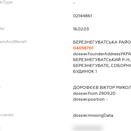
ubType:
-
:
02144861
te:
16.02.03
dersAndBenef:
БЕРЕЗНЕГУВАТСЬКА РАЙО
04056701
dossier.founderAddress
УКРА
БЕРЕЗНЕГУВАТСЬКИЙ Р-Н,
БЕРЕЗНЕГУВАТЕ, СОБОРН
БУДИНОК 1
:
ДОРОФЄЄВ ВІКТОР МИКО
dossier.from 29.09.20
dossier.position -
ciaries:
dossier.missingData
:
XXXXXXXXXX