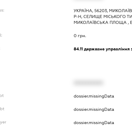
ss:
УКРАЇНА, 56203, МИКОЛАЇ
Р-Н, СЕЛИЩЕ МІСЬКОГО Т
МИКОЛАЇВСЬКА ПЛОЩА , 
l:
0 грн.
:
84.11
державне управління 
XXXXXXXXXX
bt
dossier.missingData
ebt
dossier.missingData
ayer
dossier.missingData