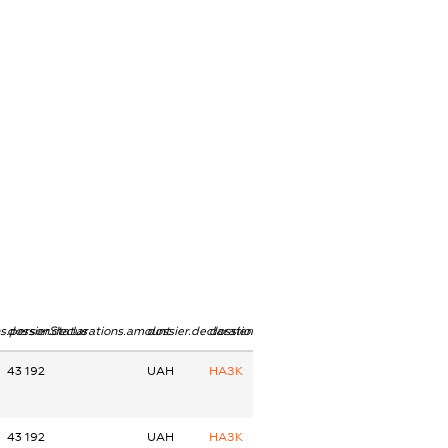
ns.personStatus
dossier.declarations.amount
dossier.declarations.currency
dossier.declarations.source
43 192
UAH
НАЗК
43 192
UAH
НАЗК