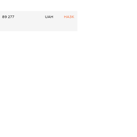
89 277
UAH
НАЗК