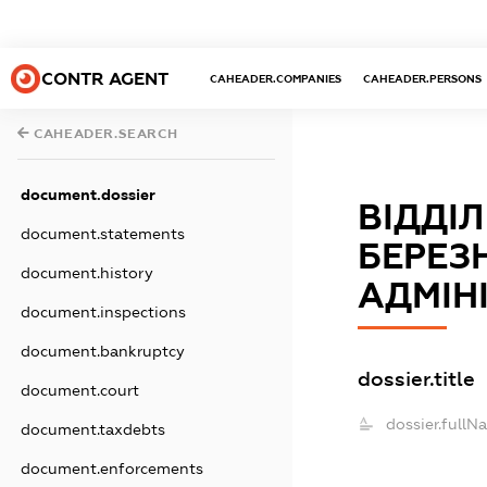
CONTR AGENT
CAHEADER.COMPANIES
CAHEADER.PERSONS
CAHEADER.SEARCH
document.dossier
ВІДДІЛ
document.statements
БЕРЕЗ
document.history
АДМІНІ
document.inspections
document.bankruptcy
dossier.title
document.court
dossier.fullN
document.taxdebts
document.enforcements