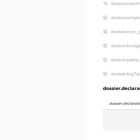
dossier.ndsA
dossier.singl
dossier.non_p
dossier.budg
dossier.palne
dossier.bigT
dossier.declara
dossier.declara