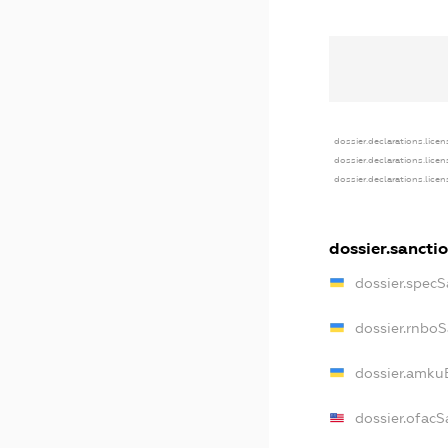
dossier.declarations.lice
dossier.declarations.lice
dossier.declarations.lice
dossier.sancti
dossier.spec
dossier.rnbo
dossier.amku
dossier.ofacS