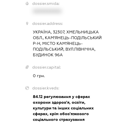
dossier.smida:
XXXXXXXXXX
dossier.address:
УКРАЇНА, 32307, ХМЕЛЬНИЦЬКА
ОБЛ., КАМ'ЯНЕЦЬ-ПОДІЛЬСЬКИЙ
Р-Н, МІСТО КАМ'ЯНЕЦЬ-
ПОДІЛЬСЬКИЙ, ВУЛ.ПІВНІЧНА,
БУДИНОК 96А
dossier.capital:
0 грн.
dossier.kveds:
84.12
регулювання у сферах
охорони здоров'я, освіти,
культури та інших соціальних
сферах, крім обов'язкового
соціального страхування