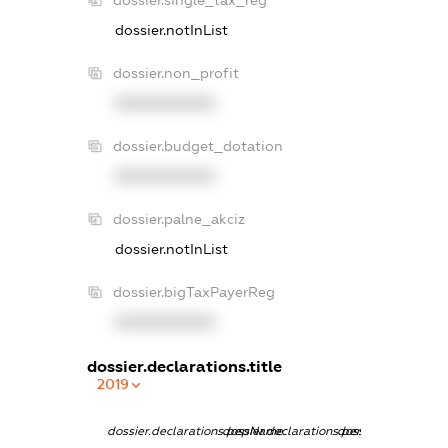
dossier.notInList
dossier.non_profit
XXXXXXXXXX
dossier.budget_dotation
XXXXXXXXXX
dossier.palne_akciz
dossier.notInList
dossier.bigTaxPayerReg
XXXXXXXXXX
dossier.declarations.title
2019
dossier.declarations.pepName
dossier.declarations.personName
dossier.declaratio