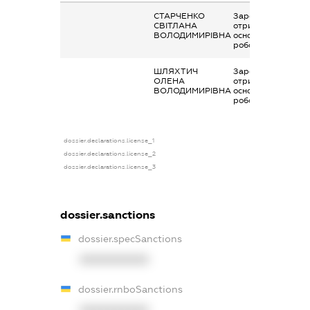
СТАРЧЕНКО
Заробітна плата
СВІТЛАНА
отримана за
ВОЛОДИМИРІВНА
основним місцем
роботи
ШЛЯХТИЧ
Заробітна плата
ОЛЕНА
отримана за
ВОЛОДИМИРІВНА
основним місцем
роботи
dossier.declarations.license_1
dossier.declarations.license_2
dossier.declarations.license_3
dossier.sanctions
dossier.specSanctions
XXXXXXXXXX
dossier.rnboSanctions
XXXXXXXXXX