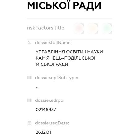
МІСЬКОЇ РАДИ
riskFactors.title
0
0
0
dossier.fullName:
УПРАВЛІННЯ ОСВІТИ І НАУКИ
КАМ'ЯНЕЦЬ-ПОДІЛЬСЬКОЇ
МІСЬКОЇ РАДИ
dossier.opfSubType:
-
dossier.edrpo:
02146937
dossier.regDate:
26.12.01