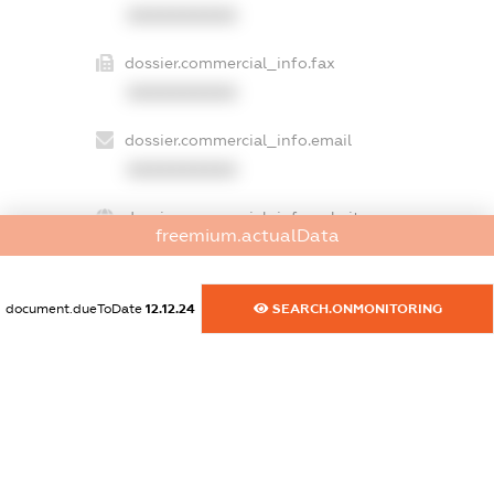
XXXXXXXXXX
dossier.commercial_info.fax
XXXXXXXXXX
dossier.commercial_info.email
XXXXXXXXXX
dossier.commercial_info.website
freemium.actualData
XXXXXXXXXX
dossier.commercial_info.activity
document.dueToDate
12.12.24
SEARCH.ONMONITORING
XXXXXXXXXX
freemium.exampleText_1
freemium.exampleText_2
freemium.anonymousPerSearch2