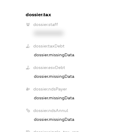
dossier.tax
dossier.staff
XXXXXXXXXX
dossier.taxDebt
dossier.missingData
dossier.esvDebt
dossier.missingData
dossier.ndsPayer
dossier.missingData
dossier.ndsAnnul
dossier.missingData
dossier.single_tax_reg