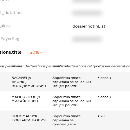
et_dotation
XXXXXXXXXX
_akciz
dossier.notInList
axPayerReg
XXXXXXXXXX
ions.title
2018
ions.pepName
dossier.declarations.personName
dossier.declarations.relType
dossier.declaratio
БАСАНЕЦЬ
Заробітна плата
Чоловік
ЛЕОНІД
отримана за основним
ВОЛОДИМИРОВИЧ
місцем роботи
МАМРО ЛЕОНІД
Заробітна плата
Чоловік
МИХАЙЛОВИЧ
отримана за основним
місцем роботи
ПОНОМАРЧУК
Заробітна плата
Син
ІГОР ВАСИЛЬОВИЧ
отримана за
сумісництвом