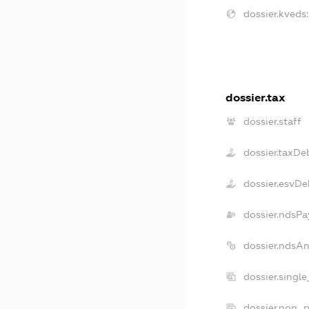
dossier.kveds:
dossier.tax
dossier.staff
dossier.taxDe
dossier.esvDe
dossier.ndsPa
dossier.ndsA
dossier.singl
dossier.non_p