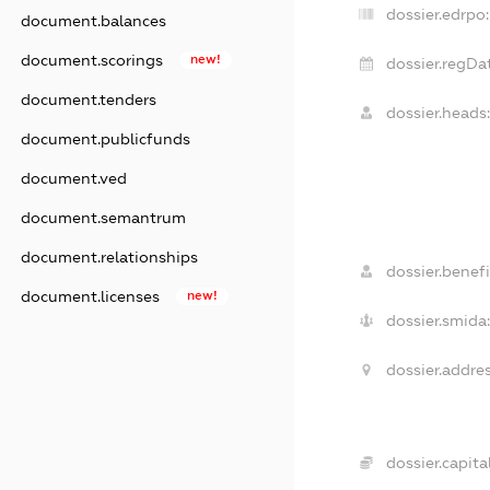
dossier.edrpo:
document.balances
document.scorings
new!
dossier.regDa
document.tenders
dossier.heads
document.publicfunds
document.ved
document.semantrum
document.relationships
dossier.benefi
document.licenses
new!
dossier.smida
dossier.addres
dossier.capital