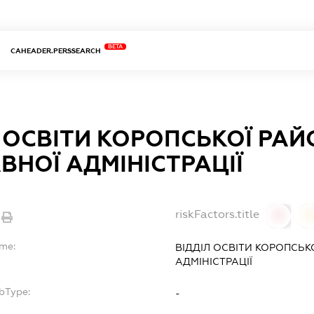
BETA
CAHEADER.PERSSEARCH
Л ОСВІТИ КОРОПСЬКОЇ РАЙ
ВНОЇ АДМІНІСТРАЦІЇ
riskFactors.title
0
ame:
ВІДДІЛ ОСВІТИ КОРОПСЬ
АДМІНІСТРАЦІЇ
bType:
-