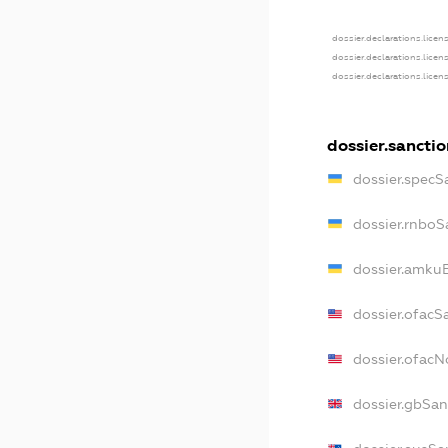
dossier.declarations.licen
dossier.declarations.licen
dossier.declarations.licen
dossier.sanctio
dossier.specS
dossier.rnboS
dossier.amkuB
dossier.ofacS
dossier.ofac
dossier.gbSan