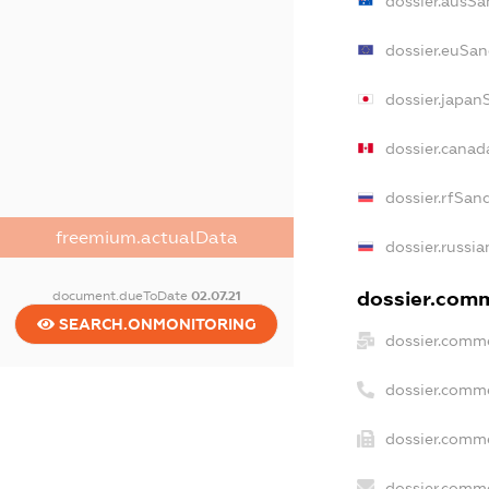
dossier.ausSa
dossier.euSan
dossier.japan
dossier.cana
dossier.rfSan
freemium.actualData
dossier.russia
dossier.comm
document.dueToDate
02.07.21
SEARCH.ONMONITORING
dossier.comme
dossier.comm
dossier.comme
dossier.comme