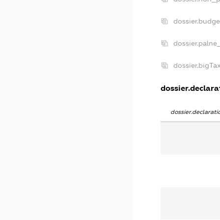
dossier.budg
dossier.palne
dossier.bigT
dossier.declarat
dossier.declarat