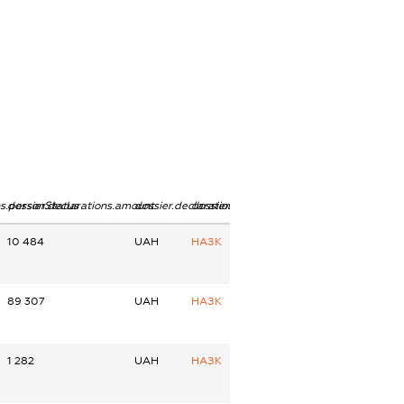
ns.personStatus
dossier.declarations.amount
dossier.declarations.currency
dossier.declarations.source
10 484
UAH
НАЗК
89 307
UAH
НАЗК
1 282
UAH
НАЗК