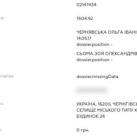
02147434
te:
19.04.92
:
ЧЕРНЯВСЬКА ОЛЬГА ІВАН
14.05.17
dossier.position -
СЬОМА ЗОЯ ОЛЕКСАНДРІ
dossier.position -
ciaries:
dossier.missingData
:
XXXXXXXXXX
s:
УКРАЇНА, 16200, ЧЕРНІГІВ
СЕЛИЩЕ МІСЬКОГО ТИПУ 
БУДИНОК 24
:
0 грн.