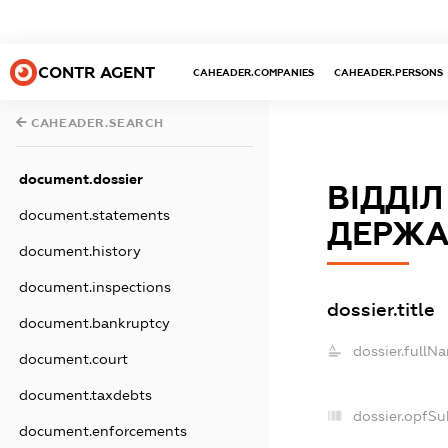
CONTR AGENT
CAHEADER.COMPANIES
CAHEADER.PERSONS
CAHEADER.SEARCH
document.dossier
ВІДДІ
document.statements
ДЕРЖА
document.history
document.inspections
dossier.title
document.bankruptcy
dossier.fullN
document.court
document.taxdebts
dossier.opfSu
document.enforcements