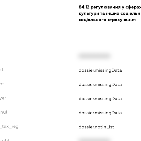
84.12
регулювання у сферах 
культури та інших соціальн
соціального страхування
XXXXXXXXXX
bt
dossier.missingData
bt
dossier.missingData
yer
dossier.missingData
nnul
dossier.missingData
e_tax_reg
dossier.notInList
rofit
XXXXXXXXXX