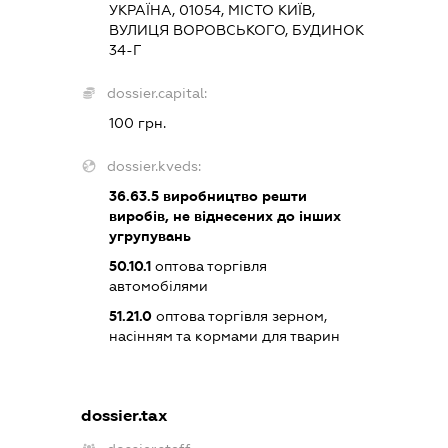
УКРАЇНА, 01054, МІСТО КИЇВ,
ВУЛИЦЯ ВОРОВСЬКОГО, БУДИНОК
34-Г
dossier.capital:
100 грн.
dossier.kveds:
36.63.5
виробництво решти
виробів, не віднесених до інших
угрупувань
50.10.1
оптова торгівля
автомобілями
51.21.0
оптова торгівля зерном,
насінням та кормами для тварин
dossier.tax