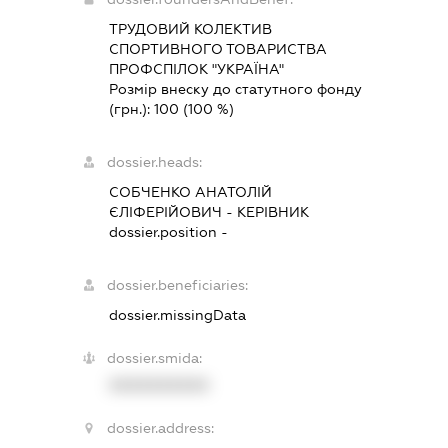
ТРУДОВИЙ КОЛЕКТИВ
СПОРТИВНОГО ТОВАРИСТВА
ПРОФСПІЛОК "УКРАЇНА"
Розмір внеску до статутного фонду
(грн.):
100
(100 %)
dossier.heads:
СОБЧЕНКО АНАТОЛІЙ
ЄЛІФЕРІЙОВИЧ
-
КЕРІВНИК
dossier.position -
dossier.beneficiaries:
dossier.missingData
dossier.smida:
XXXXXXXXXX
dossier.address: