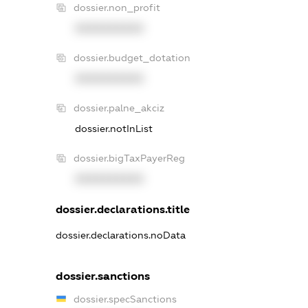
dossier.non_profit
XXXXXXXXXX
dossier.budget_dotation
XXXXXXXXXX
dossier.palne_akciz
dossier.notInList
dossier.bigTaxPayerReg
XXXXXXXXXX
dossier.declarations.title
dossier.declarations.noData
dossier.sanctions
dossier.specSanctions