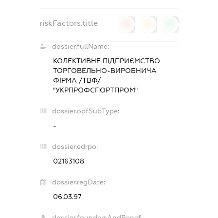
riskFactors.title
0
0
0
dossier.fullName:
КОЛЕКТИВНЕ ПІДПРИЄМСТВО
ТОРГОВЕЛЬНО-ВИРОБНИЧА
ФІРМА /ТВФ/
"УКРПРОФСПОРТПРОМ"
dossier.opfSubType:
-
dossier.edrpo:
02163108
dossier.regDate:
06.03.97
dossier.foundersAndBenef: