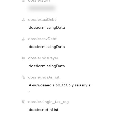
dossier.staff
XXXXXXXXXX
dossier.taxDebt
dossier.missingData
dossier.esvDebt
dossier.missingData
dossier.ndsPayer
dossier.missingData
dossier.ndsAnnul
Анульовано з 30.03.03 у зв'язку з:
.
dossier.single_tax_reg
dossier.notInList