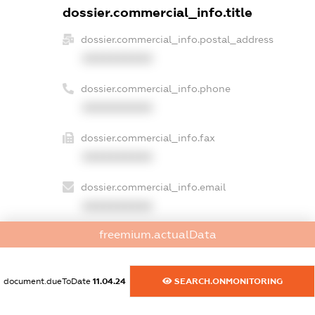
dossier.commercial_info.title
dossier.commercial_info.postal_address
XXXXXXXXXX
dossier.commercial_info.phone
XXXXXXXXXX
dossier.commercial_info.fax
XXXXXXXXXX
dossier.commercial_info.email
XXXXXXXXXX
freemium.actualData
dossier.commercial_info.website
XXXXXXXXXX
document.dueToDate
11.04.24
SEARCH.ONMONITORING
dossier.commercial_info.activity
XXXXXXXXXX