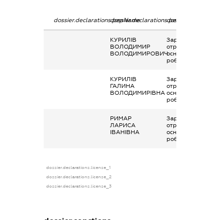
dossier.declarations.pepName
dossier.declarations.personName
dossier.declaratio
КУРИЛІВ
Заробітна плата
ВОЛОДИМИР
отримана за
ВОЛОДИМИРОВИЧ
основним місцем
роботи
КУРИЛІВ
Заробітна плата
ГАЛИНА
отримана за
ВОЛОДИМИРІВНА
основним місцем
роботи
РИМАР
Заробітна плата
ЛАРИСА
отримана за
ІВАНІВНА
основним місцем
роботи
dossier.declarations.license_1
dossier.declarations.license_2
dossier.declarations.license_3