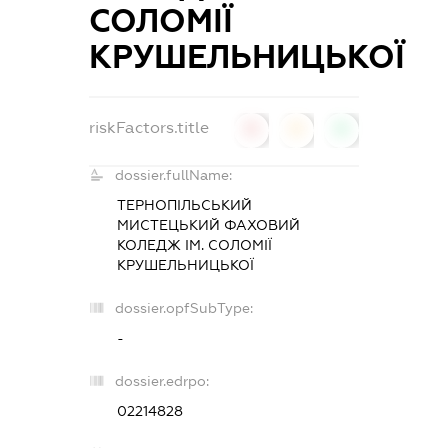
СОЛОМІЇ
КРУШЕЛЬНИЦЬКОЇ
riskFactors.title
0
0
0
dossier.fullName:
ТЕРНОПІЛЬСЬКИЙ
МИСТЕЦЬКИЙ ФАХОВИЙ
КОЛЕДЖ ІМ. СОЛОМІЇ
КРУШЕЛЬНИЦЬКОЇ
dossier.opfSubType:
-
dossier.edrpo:
02214828