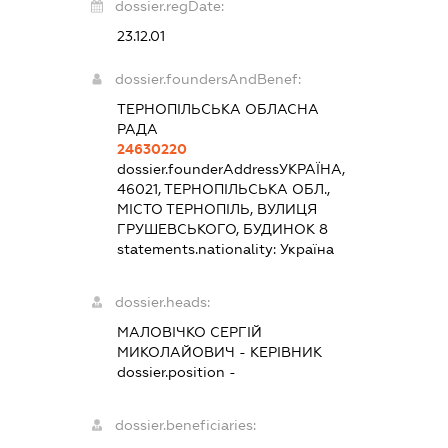
dossier.regDate:
23.12.01
dossier.foundersAndBenef:
ТЕРНОПІЛЬСЬКА ОБЛАСНА
РАДА
24630220
dossier.founderAddress
УКРАЇНА,
46021, ТЕРНОПІЛЬСЬКА ОБЛ.,
МІСТО ТЕРНОПІЛЬ, ВУЛИЦЯ
ГРУШЕВСЬКОГО, БУДИНОК 8
statements.nationality:
Україна
dossier.heads:
МАЛОВІЧКО СЕРГІЙ
МИКОЛАЙОВИЧ
-
КЕРІВНИК
dossier.position -
dossier.beneficiaries: