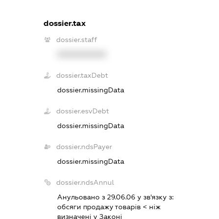
dossier.tax
dossier.staff
XXXXXXXXXX
dossier.taxDebt
dossier.missingData
dossier.esvDebt
dossier.missingData
dossier.ndsPayer
dossier.missingData
dossier.ndsAnnul
Анульовано з 29.06.06 у зв'язку з:
обсяги продажу товарiв < нiж
визначенi у Законi