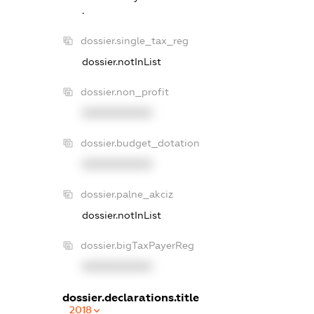
.
dossier.single_tax_reg
dossier.notInList
dossier.non_profit
XXXXXXXXXX
dossier.budget_dotation
XXXXXXXXXX
dossier.palne_akciz
dossier.notInList
dossier.bigTaxPayerReg
XXXXXXXXXX
dossier.declarations.title
2018