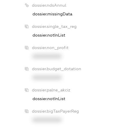
dossier.ndsAnnul
dossier.missingData
dossier.single_tax_reg
dossier.notInList
dossier.non_profit
XXXXXXXXXX
dossier.budget_dotation
XXXXXXXXXX
dossier.palne_akciz
dossier.notInList
dossier.bigTaxPayerReg
XXXXXXXXXX