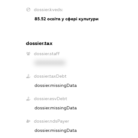
dossier.kveds:
85.52
освіта у сфері культури
dossier.tax
dossier.staff
XXXXXXXXXX
dossier.taxDebt
dossier.missingData
dossier.esvDebt
dossier.missingData
dossier.ndsPayer
dossier.missingData