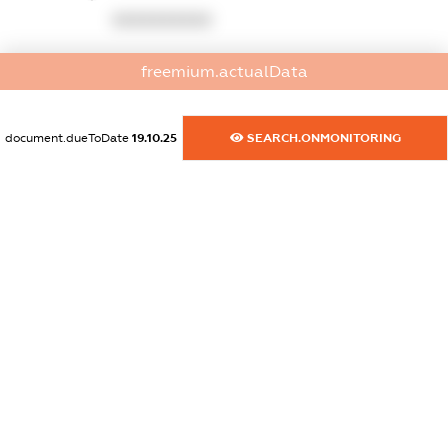
XXXXXXXXXX
dossier.commercial_info.activity
freemium.actualData
XXXXXXXXXX
document.dueToDate
19.10.25
SEARCH.ONMONITORING
freemium.exampleText_1
freemium.exampleText_2
freemium.anonymousPerSearch2
FREEMIUM.DETAILS
FREEMIUM.REGISTER