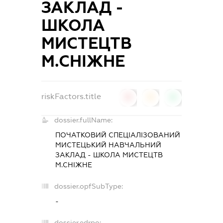
ЗАКЛАД -
ШКОЛА
МИСТЕЦТВ
М.СНІЖНЕ
riskFactors.title
0
0
0
dossier.fullName:
ПОЧАТКОВИЙ СПЕЦІАЛІЗОВАНИЙ
МИСТЕЦЬКИЙ НАВЧАЛЬНИЙ
ЗАКЛАД - ШКОЛА МИСТЕЦТВ
М.СНІЖНЕ
dossier.opfSubType:
-
dossier.edrpo: