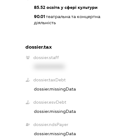
85.52
освіта у сфері культури
90.01
театральна та концертна
діяльність
dossier.tax
dossier.staff
XXXXXXXXXX
dossier.taxDebt
dossier.missingData
dossier.esvDebt
dossier.missingData
dossier.ndsPayer
dossier.missingData