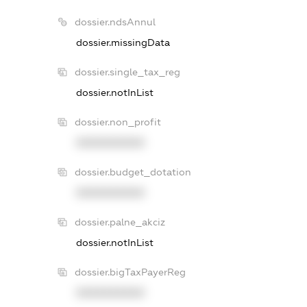
dossier.ndsAnnul
dossier.missingData
dossier.single_tax_reg
dossier.notInList
dossier.non_profit
XXXXXXXXXX
dossier.budget_dotation
XXXXXXXXXX
dossier.palne_akciz
dossier.notInList
dossier.bigTaxPayerReg
XXXXXXXXXX