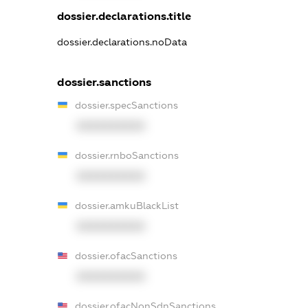
dossier.declarations.title
dossier.declarations.noData
dossier.sanctions
dossier.specSanctions
XXXXXXXXXX
dossier.rnboSanctions
XXXXXXXXXX
dossier.amkuBlackList
XXXXXXXXXX
dossier.ofacSanctions
XXXXXXXXXX
dossier.ofacNonSdnSanctions