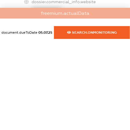
dossier.commercial_info.website
XXXXXXXXXX
freemium.actualData
dossier.commercial_info.activity
XXXXXXXXXX
document.dueToDate
05.07.25
SEARCH.ONMONITORING
freemium.exampleText_1
freemium.exampleText_2
freemium.anonymousPerSearch2
FREEMIUM.DETAILS
FREEMIUM.REGISTER